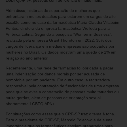
LGBTQIAPN+, pessoas com deficiência e muito mais.
Além disso, histórias de superação de mulheres que
enfrentaram muitos desafios para estarem em cargos de alto
escalão como no caso da farmacêutica Maria Claudia Villaboim
Pontes, diretora da empresa farmacêutica Welleda para a
América Latina. Segundo a pesquisa “Women in Business”,
realizada pela empresa Grant Thornton em 2022, 38% dos
cargos de liderança em médias empresas são ocupados por
mulheres no Brasil. Os dados mostram uma queda de 1% em
relação ao ano anterior.
Recentemente, uma rede de farmácias foi obrigada a pagar
uma indenização por danos morais por ser acusada de
homofobia por um paciente. Em outro caso, a recrutadora
responsável pela contratação de funcionários de uma empresa
pede que se evite a contratação de pessoas muito tatuadas ou
muito gordas, além de pessoas de orientação sexual
abertamente LGBTQIAPN+.
Por situações como essas que o CRF-SP traz o tema à tona.
Para o presidente do CRF-SP, Marcelo Polacow, é de suma
importância que os farmacêuticos estejam preparados para