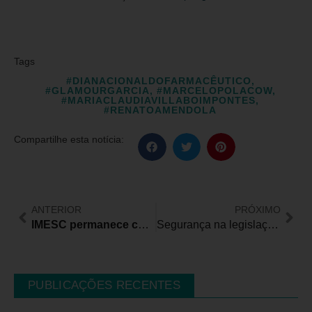
Tags
#DIANACIONALDOFARMACÊUTICO
,
#GLAMOURGARCIA
,
#MARCELOPOLACOW
,
#MARIACLAUDIAVILLABOIMPONTES
,
#RENATOAMENDOLA
Compartilhe esta notícia:
ANTERIOR
PRÓXIMO
IMESC permanece com apenas 5 homologados com datas disponíveis para perícia para isenção do IPVA/PcD
Segurança na legislação é fundamental para evitar retrocessos na Educação Inclusiva
PUBLICAÇÕES RECENTES