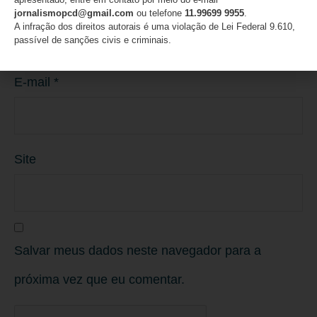
Nome
*
jornalismopcd@gmail.com
ou telefone
11.99699 9955
.
A infração dos direitos autorais é uma violação de Lei Federal 9.610,
passível de sanções civis e criminais.
E-mail
*
Site
Salvar meus dados neste navegador para a
próxima vez que eu comentar.