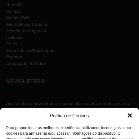
Reatech
Política
Mundo PcD
Mercado de Trabalho
Isenção de Impostos
Inclusão
Fatos
Fato/Notícia/Atualidades
Eventos
Destaques YouTube
NEWSLETTER
Assine nossa newsletter e receba informações e notícias direto
no seu e-mail.
Política de Cookies
Para proporcionar as melhores experiências, utilizamos tecnologias como
cookies para armazenar e/ou acessar informações do dispositivo. O
consentimento com essas tecnologias nos permitirá processar dados como