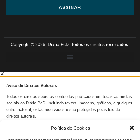
ASSINAR
Copyright © 2026. Diário PcD. Todos os direitos reservados.
Aviso de Direitos Autorais
Todos os direitos sobre os conteúdos publicados em todas as mídias
sociais do Diário PcD, incluindo textos, imagens, gráficos, e qualquer
outro material, estão reservados e são protegidos pelas leis de
direitos autorais.
Todos os Direitos Reservados.
Política de Cookies
Nenhuma parte das publicações em todas as mídias sociais do Diário
PcD devem ser reproduzidas, distribuídas, ou transmitidas de