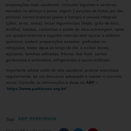
preparações mais saudáveis: consumir legumes e verduras
variados no almoço e jantar; ingerir 3 porções de frutas por dia;
priorizar carnes brancas (peixe e frango) e cereais integrais
(pães, arroz, aveia); incluir leguminosas (feijão, grão-de-bico,
lentilha), batatas, castanhas e azeite de oliva extravirgem; optar
por queijos brancos e iogurtes naturais sem açúcar e aditivos
químicos; preferir preparações assadas, grelhadas ou
refogadas, beber água ao longo do dia e excluir doces,
açúcares, farinhas refinadas, frituras, fast food, carnes
gordurosas e embutidos, refrigerantes e sucos artificiais.
Importante adotar estilo de vida saudável, praticar exercícios
regularmente; ter um descanso adequado e manter o convívio
social. Consulte as informações e dicas da
ABP –
https://www.parkinson.org.br/
ABP
,
PARKINSON
Tags
Compartilhe esta notícia: