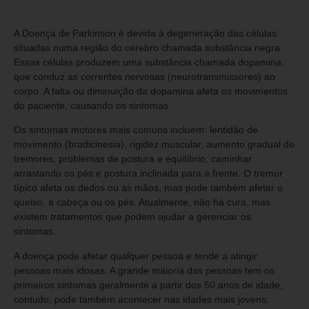
A Doença de Parkinson é devida à degeneração das células
situadas numa região do cérebro chamada substância negra.
Essas células produzem uma substância chamada dopamina,
que conduz as correntes nervosas (neurotransmissores) ao
corpo. A falta ou diminuição da dopamina afeta os movimentos
do paciente, causando os sintomas.
Os sintomas motores mais comuns incluem: lentidão de
movimento (bradicinesia), rigidez muscular, aumento gradual de
tremores, problemas de postura e equilíbrio, caminhar
arrastando os pés e postura inclinada para a frente. O tremor
típico afeta os dedos ou as mãos, mas pode também afetar o
queixo, a cabeça ou os pés. Atualmente, não há cura, mas
existem tratamentos que podem ajudar a gerenciar os
sintomas.
A doença pode afetar qualquer pessoa e tende a atingir
pessoas mais idosas. A grande maioria das pessoas tem os
primeiros sintomas geralmente a partir dos 50 anos de idade,
contudo, pode também acontecer nas idades mais jovens,