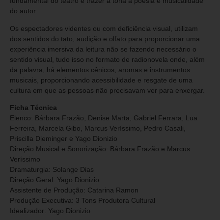
fundamental do teatro e trazer à tona a poesia e musicalidade
do autor.
Os espectadores videntes ou com deficiência visual, utilizam
dos sentidos do tato, audição e olfato para proporcionar uma
experiência imersiva da leitura não se fazendo necessário o
sentido visual, tudo isso no formato de radionovela onde, além
da palavra, há elementos cênicos, aromas e instrumentos
musicais, proporcionando acessibilidade e resgate de uma
cultura em que as pessoas não precisavam ver para enxergar.
Ficha Técnica
Elenco: Bárbara Frazão, Denise Marta, Gabriel Ferrara, Lua
Ferreira, Marcela Gibo, Marcus Veríssimo, Pedro Casali,
Priscilla Dieminger e Yago Dionizio
Direção Musical e Sonorização: Bárbara Frazão e Marcus
Veríssimo
Dramaturgia: Solange Dias
Direção Geral: Yago Dionizio
Assistente de Produção: Catarina Ramon
Produção Executiva: 3 Tons Produtora Cultural
Idealizador: Yago Dionizio