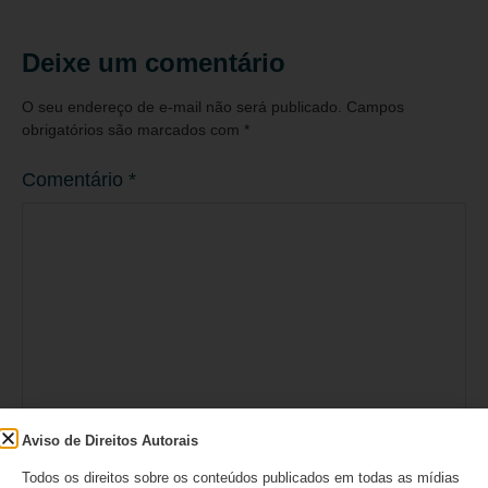
Deixe um comentário
O seu endereço de e-mail não será publicado.
Campos
obrigatórios são marcados com
*
Comentário
*
Aviso de Direitos Autorais
Nome
*
Todos os direitos sobre os conteúdos publicados em todas as mídias