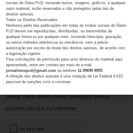
sociais do Diário PcD, incluindo textos, imagens, gráficos, e qualquer
outro material, estão reservados e são protegidos pelas leis de
direitos autorais.
Todos os Direitos Reservados.
E-mail
*
Nenhuma parte das publicações em todas as mídias sociais do Diário
PcD devem ser reproduzidas, distribuídas, ou transmitidas de
qualquer forma ou por qualquer meio, incluindo fotocópia, gravação,
ou outros métodos eletrônicos ou mecânicos, sem a prévia
autorização por escrito do titular dos direitos autorais, de acordo com
a legislação vigente.
Site
Para solicitações de permissão para usos diversos do material aqui
apresentado, entre em contato por meio do e-mail
jornalismopcd@gmail.com
ou telefone
11.99699 9955
.
A infração dos direitos autorais é uma violação de Lei Federal 9.610,
passível de sanções civis e criminais.
Salvar meus dados neste navegador para a
próxima vez que eu comentar.