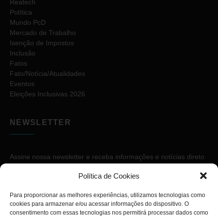
Reatech
Política
Mundo PcD
Mercado de Trabalho
Isenção de Impostos
Inclusão
Fatos
Fato/Notícia/Atualidades
Eventos
Eleições Inclusivas 2026
NEWSLETTER
Assine nossa newsletter e receba informações e notícias direto
no seu e-mail.
Política de Cookies
Para proporcionar as melhores experiências, utilizamos tecnologias como
cookies para armazenar e/ou acessar informações do dispositivo. O
consentimento com essas tecnologias nos permitirá processar dados como