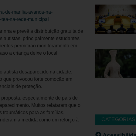
ura-de-marilia-avanca-na-
tea-na-rede-municipal
inha e prevê a distribuição gratuita de
s autistas, principalmente estudantes
amentos permitirão monitoramento em
aso a criança deixe o local
o autista desaparecido na cidade,
io que provocou forte comoção em
enciais de proteção.
à proposta, especialmente de pais de
saparecimento. Muitos relataram que o
 traumáticos para as famílias.
CATEGORIAS
enderam a medida como um reforço à
Acessibilid