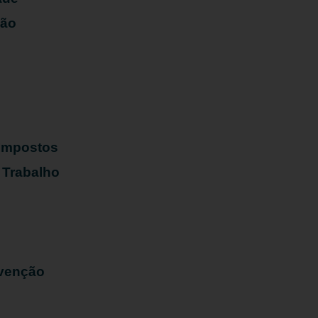
ião
s
 Impostos
 Trabalho
evenção