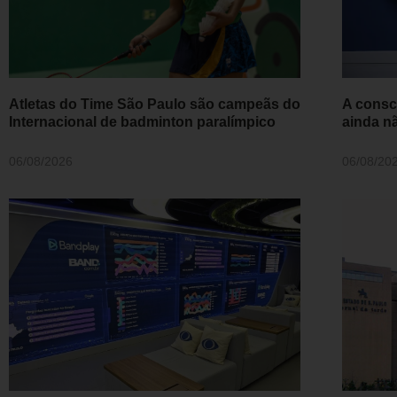
Atletas do Time São Paulo são campeãs do
A consc
Internacional de badminton paralímpico
ainda n
06/08/2026
06/08/20