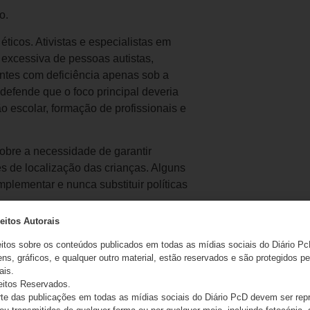
o.
ticos. Ativistas e especialistas em
a excessiva de pessoas autistas,
ntes com deficiência apenas sob a
defende que o foco principal deveria
 escolar, formação de profissionais e
bre a necessidade de garantir
s de localização das crianças. Alguns
plementar e nunca substituir políticas
eitos Autorais
necidos mediante laudo médico e
estão municipal também declarou que a
eitos sobre os conteúdos publicados em todas as mídias sociais do Diário Pc
ns, gráficos, e qualquer outro material, estão reservados e são protegidos pe
lusão de crianças autistas na cidade.
ais.
eitos Reservados.
e das publicações em todas as mídias sociais do Diário PcD devem ser rep