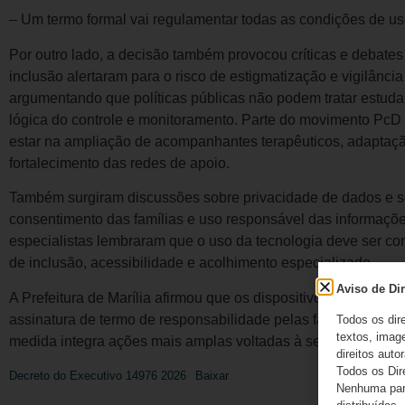
– Um termo formal vai regulamentar todas as condições de us
Por outro lado, a decisão também provocou críticas e debates é
inclusão alertaram para o risco de estigmatização e vigilânci
argumentando que políticas públicas não podem tratar estuda
lógica do controle e monitoramento. Parte do movimento PcD 
estar na ampliação de acompanhantes terapêuticos, adaptação
fortalecimento das redes de apoio.
Também surgiram discussões sobre privacidade de dados e so
consentimento das famílias e uso responsável das informaçõe
especialistas lembraram que o uso da tecnologia deve ser com
de inclusão, acessibilidade e acolhimento especializado.
Aviso de Dir
A Prefeitura de Marília afirmou que os dispositivos serão for
assinatura de termo de responsabilidade pelas famílias. A g
Todos os dir
textos, image
medida integra ações mais amplas voltadas à segurança e inc
direitos autor
Todos os Dir
Decreto do Executivo 14976 2026
Baixar
Nenhuma part