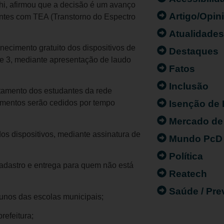
hi, afirmou que a decisão é um avanço
Artigo/Opin
centes com TEA (Transtorno do Espectro
Atualidade
rnecimento gratuito dos dispositivos de
Destaques
 e 3, mediante apresentação de laudo
Fatos
Inclusão
ntamento dos estudantes da rede
Isenção de
amentos serão cedidos por tempo
Mercado de
os dispositivos, mediante assinatura de
Mundo PcD
Política
 cadastro e entrega para quem não está
Reatech
Saúde / Pr
lunos das escolas municipais;
refeitura;