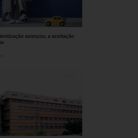
ientização avançou, a aceitação
ão
26