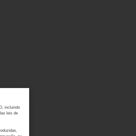
D, incluindo
las leis de
roduzidas,