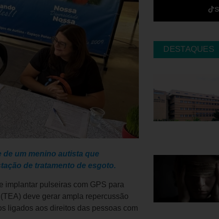
DESTAQUES
e de um menino autista que
tação de tratamento de esgoto.
 de implantar pulseiras com GPS para
 (TEA) deve gerar ampla repercussão
tos ligados aos direitos das pessoas com