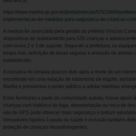
deficiência.
https://www.marilia.sp.gov.br/portal/noticias/0/3/16606/prefeit
implementacao-de-medidas-para-seguranca-de-criancas-com-
A medida foi anunciada pela gestão do prefeito Vinicius Camar
dispositivos de rastreamento para 535 crianças e adolescente
com níveis 2 e 3 de suporte. Segundo a prefeitura, os equip
tempo real, definição de áreas seguras e emissão de alertas c
estabelecido.
A iniciativa foi tomada poucos dias após a morte de um menin
encontrado em uma estação de tratamento de esgoto, episód
Marília e pressionou o poder público a adotar medidas emerg
Entre familiares e parte da comunidade autista, houve apoio 
crianças com histórico de fuga, desorientação ou risco de de
uso de GPS pode oferecer mais segurança e reduzir episódios
Vereadores ligados à pauta da saúde e inclusão também def
proteção de crianças neurodivergentes.