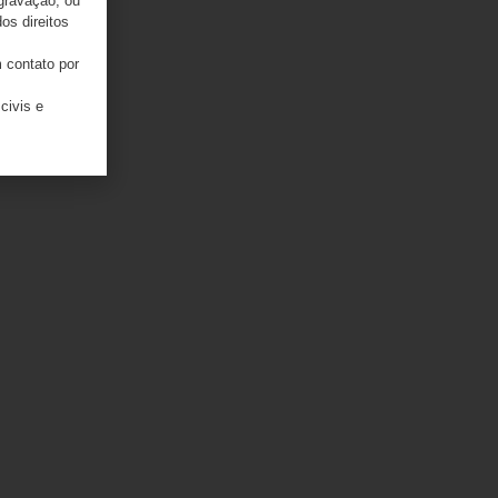
 gravação, ou
os direitos
 contato por
civis e