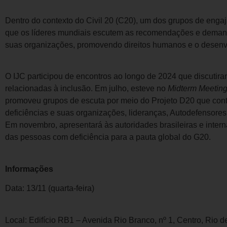
Dentro do contexto do Civil 20 (C20), um dos grupos de enga
que os líderes mundiais escutem as recomendações e deman
suas organizações, promovendo direitos humanos e o desenvol
O IJC participou de encontros ao longo de 2024 que discutir
relacionadas à inclusão. Em julho, esteve no
Midterm Meetin
promoveu grupos de escuta por meio do Projeto D20 que con
deficiências e suas organizações, lideranças, Autodefensores
Em novembro, apresentará às autoridades brasileiras e inter
das pessoas com deficiência para a pauta global do G20.
Informações
Data: 13/11 (quarta-feira)
Local: Edifício RB1 – Avenida Rio Branco, nº 1, Centro, Ri