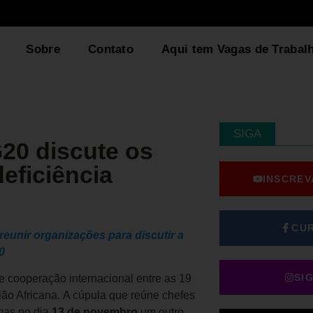
Sobre
Contato
Aqui tem Vagas de Trabal
SIGA
20 discute os
eficiência
INSCREV
CU
 reunir organizações para discutir a
0
SI
 cooperação internacional entre as 19
o Africana. A cúpula que reúne chefes
mas no dia
13 de novembro
um outro