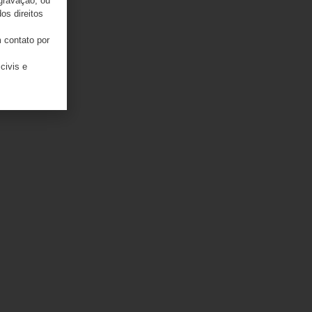
 gravação, ou
os direitos
 contato por
civis e