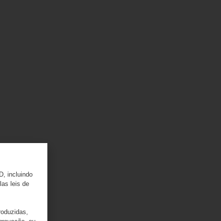
D, incluindo
las leis de
roduzidas,