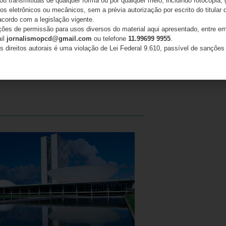
 ou transmitidas de qualquer forma ou por qualquer meio, incluindo fotocópia,
s eletrônicos ou mecânicos, sem a prévia autorização por escrito do titular d
acordo com a legislação vigente.
ações de permissão para usos diversos do material aqui apresentado, entre em
ail
jornalismopcd@gmail.com
ou telefone
11.99699 9955
.
s direitos autorais é uma violação de Lei Federal 9.610, passível de sanções 
PRÓXIMO
Teleton 2024: colaboradores de empresa de tecnologia se unem para monitorar conversas em canais digitais