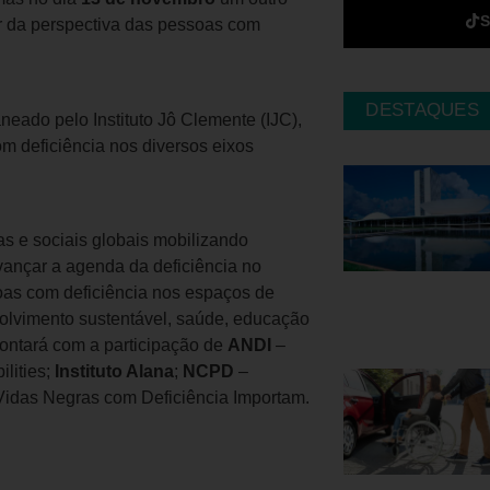
ir da perspectiva das pessoas com
DESTAQUES
neado pelo Instituto Jô Clemente (IJC),
com deficiência nos diversos eixos
as e sociais globais mobilizando
vançar a agenda da deficiência no
oas com deficiência nos espaços de
olvimento sustentável, saúde, educação
 contará com a participação de
ANDI
–
ilities;
Instituto Alana
;
NCPD
–
idas Negras com Deficiência Importam.