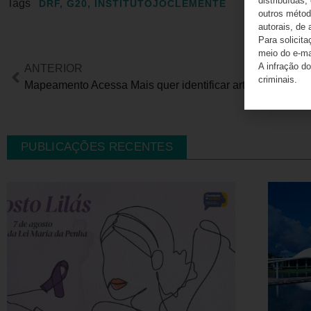
distribuídas,
Tags
DRF
,
G20
,
INSTITUTOJÔCLEMENTE
outros método
autorais, de 
Para solicit
meio do e-m
A infração do
ANTERIOR
criminais.
Mapeamento Acessa Mais quer identificar artistas e agentes culturais com deficiência em todo o Brasil
PUBLICAÇÕES RECENTES