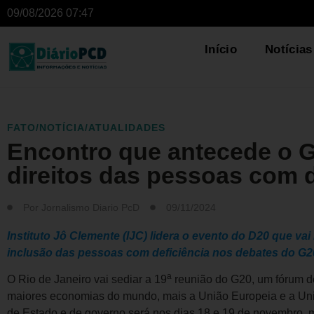
09/08/2026 07:47
Início
Notícias
FATO/NOTÍCIA/ATUALIDADES
Encontro que antecede o G
direitos das pessoas com d
Por
Jornalismo Diario PcD
09/11/2024
Instituto Jô Clemente (IJC) lidera o evento do D20 que vai
inclusão das pessoas com deficiência nos debates do G2
a
O Rio de Janeiro vai sediar a 19
reunião do G20, um fórum de
maiores economias do mundo, mais a União Europeia e a Uniã
de Estado e de governo será nos dias 18 e 19 de novembro, 