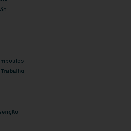
ião
s
 Impostos
 Trabalho
evenção