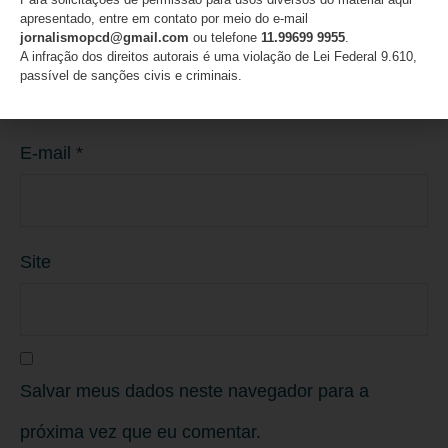
apresentado, entre em contato por meio do e-mail
jornalismopcd@gmail.com
ou telefone
11.99699 9955
.
Nome
*
A infração dos direitos autorais é uma violação de Lei Federal 9.610,
passível de sanções civis e criminais.
E-mail
*
Site
Salvar meus dados neste navegador para a
próxima vez que eu comentar.