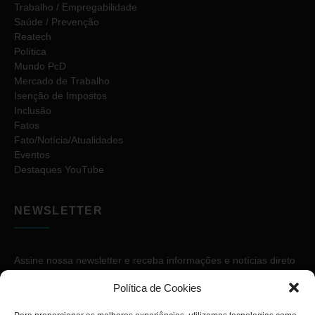
Trabalho / Empregabilidade
Saúde / Prevenção
Reatech
Política
Mundo PcD
Mercado de Trabalho
Isenção de Impostos
Inclusão
Fatos
Fato/Notícia/Atualidades
Eventos
Destaques YouTube
NEWSLETTER
Assine nossa newsletter e receba informações e notícias direto
no seu e-mail.
Política de Cookies