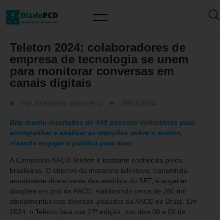
FATO/NOTÍCIA/ATUALIDADES
Teleton 2024: colaboradores de
empresa de tecnologia se unem
para monitorar conversas em
canais digitais
Por
Jornalismo Diario PcD
09/11/2024
Blip reuniu inscrições de 445 pessoas voluntárias para
acompanhar e analisar as menções sobre o evento,
visando engajar o público para doar
A Campanha AACD Teleton é bastante conhecida pelos
brasileiros. O objetivo da maratona televisiva, transmitida
anualmente diretamente dos estúdios do SBT, é angariar
doações em prol da AACD, viabilizando cerca de 280 mil
atendimentos nas diversas unidades da AACD no Brasil. Em
2024, o Teleton fará sua 27ª edição, nos dias 08 e 09 de