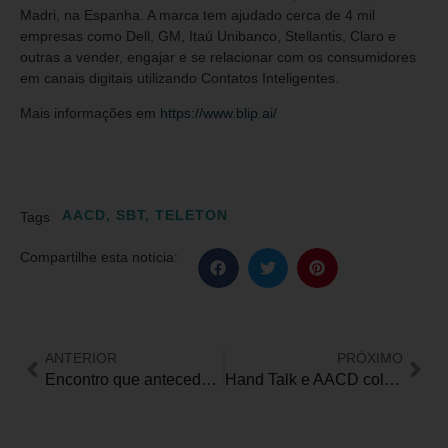
Madri, na Espanha. A marca tem ajudado cerca de 4 mil
empresas como Dell, GM, Itaú Unibanco, Stellantis, Claro e
outras a vender, engajar e se relacionar com os consumidores
em canais digitais utilizando Contatos Inteligentes.
Mais informações em
https://www.blip.ai/
AACD
,
SBT
,
TELETON
Tags
Compartilhe esta notícia:
ANTERIOR
PRÓXIMO
Encontro que antecede o G20 discute os direitos das pessoas com deficiência
Hand Talk e AACD colaboram para aumentar acessibilidade do site do Teleton