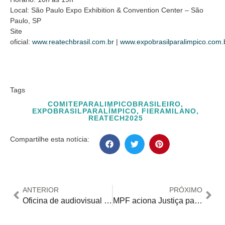
Local: São Paulo Expo Exhibition & Convention Center – São
Paulo, SP
Site
oficial:
www.reatechbrasil.com.br
|
www.expobrasilparalimpico.com.
Tags
COMITEPARALIMPICOBRASILEIRO
,
EXPOBRASILPARALÍMPICO
,
FIERAMILANO
,
REATECH2025
Compartilhe esta notícia:
ANTERIOR
PRÓXIMO
Oficina de audiovisual gratuita voltada para crianças com deficiência tem vagas remanescentes
MPF aciona Justiça para garantir fornecimento imediato de medicamento psiquiátrico em todo o país