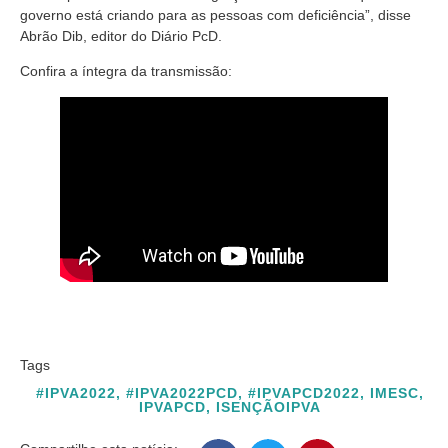
governo está criando para as pessoas com deficiência”, disse
Abrão Dib, editor do Diário PcD.
Confira a íntegra da transmissão:
Tags
#IPVA2022
,
#IPVA2022PCD
,
#IPVAPCD2022
,
IMESC
,
IPVAPCD
,
ISENÇÃOIPVA