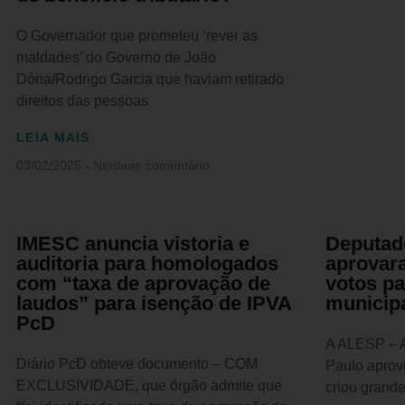
O Governador que prometeu ‘rever as
maldades’ do Governo de João
Dória/Rodrigo Garcia que haviam retirado
direitos das pessoas
LEIA MAIS
03/02/2025
Nenhum comentário
IMESC anuncia vistoria e
Deputad
auditoria para homologados
aprovar
com “taxa de aprovação de
votos pa
laudos” para isenção de IPVA
municip
PcD
A ALESP – A
Diário PcD obteve documento – COM
Paulo aprov
EXCLUSIVIDADE, que órgão admite que
criou grand