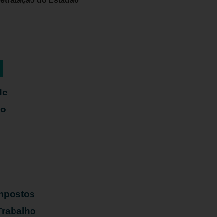
retratação do Estadão
de
ão
Impostos
Trabalho