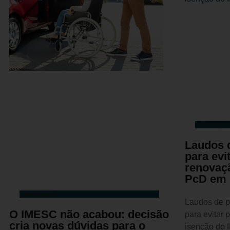
DESTAQUE
Laudos 
para evi
renovaç
PcD em 
DESTAQUES
Laudos de p
O IMESC não acabou: decisão
para evitar
cria novas dúvidas para o
isenção do