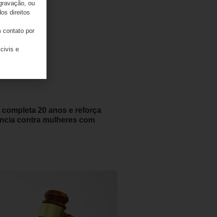
 gravação, ou
os direitos
 contato por
civis e
 completa 20 anos e reforça
lência contra mulheres com