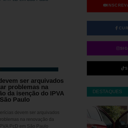
INSCREV
CUR
SI
S
S
devem ser arquivados
tar problemas na
DESTAQUES
ão da isenção do IPVA
São Paulo
erícias devem ser arquivados
 problemas na renovação da
 IPVA PcD em São Paulo