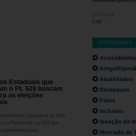
brasileiras pedem 
06/08/2026
CATEGORIAS
Acessibilida
Artigo/Opini
Atualidades
os Estaduais que
am o PL 529 buscam
Destaques
ra as eleições
Fatos
ais
Inclusão
ssembleia Legislativa de São
Isenção de 
ou o Projeto de Lei 529 que
es problemas para
Mercado de 