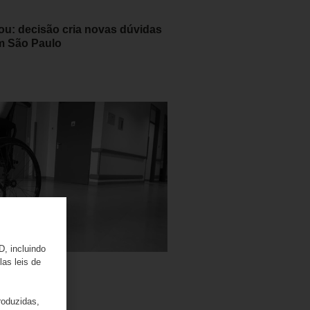
u: decisão cria novas dúvidas
m São Paulo
D, incluindo
las leis de
roduzidas,