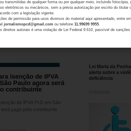
 ou transmitidas de qualquer forma ou por qualquer meio, incluindo fotocópia,
s eletrônicos ou mecânicos, sem a prévia autorização por escrito do titular d
acordo com a legislação vigente.
ações de permissão para usos diversos do material aqui apresentado, entre em
ail
jornalismopcd@gmail.com
ou telefone
11.99699 9955
.
s direitos autorais é uma violação de Lei Federal 9.610, passível de sanções 
E IMPOSTOS
Lei Maria da Penha
alerta sobre a vio
ara isenção de IPVA
deficiência
São Paulo agora será
o contribuinte
07/08/2026
isenção de IPVA PcD em São
será pago pelo contribuinte
 Comentários