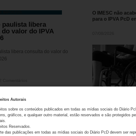
E IMPOSTOS
O IMESC não acabo
para o IPVA PcD e
paulista libera
 do valor do IPVA
07/08/2026
26
ista libera consulta do valor do
026
2 Comentários
eitos Autorais
eitos sobre os conteúdos publicados em todas as mídias sociais do Diário Pc
ns, gráficos, e qualquer outro material, estão reservados e são protegidos pe
ais.
eitos Reservados.
e das publicações em todas as mídias sociais do Diário PcD devem ser rep