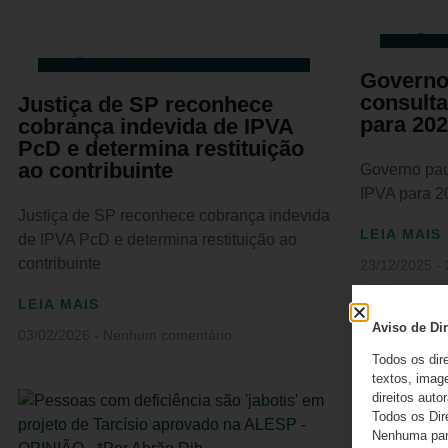
ISENÇÃO D
ISENÇÃO DE IMPOSTOS
Governo 
consulta
Justiça de SP reconhece
para 20
cobrança indevida de IPVA
PcD e determina restituição
ao contribuinte
Governo paul
IPVA para 2
Justiça de SP reconhece cobrança indevida
LEIA MAIS
de IPVA PcD e determina restituição ao
contribuinte
23/12/2025
LEIA MAIS
Aviso de Dir
03/02/2026
Nenhum comentário
Todos os dir
textos, image
direitos autor
Todos os Dir
Nenhuma part