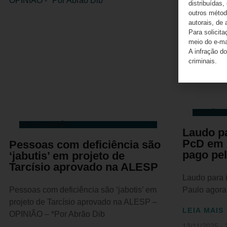
distribuídas,
outros método
autorais, de 
Para solicit
meio do e-m
A infração do
criminais.
ISENÇÃO D
ARTIGO/OPINIÃO
Laudo p
PcD em 
Pessoas com deficiência são
pago pel
‘jabutis’ em projeto de
Tarcísio aprovado na ALESP
Laudo para 
Pessoas com deficiência são ‘jabotis’ em
Paulo agora 
projeto de Tarcísio aprovado na ALESP –
LEIA MAIS
OPINIÃO – *Por Abrão Dib
13/11/2025
2