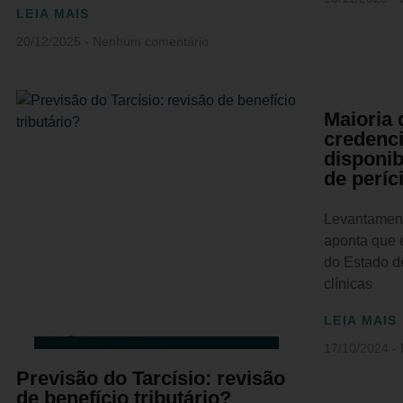
LEIA MAIS
20/12/2025
Nenhum comentário
Maioria 
credenc
disponi
de períc
Levantament
aponta que 
do Estado d
clínicas
LEIA MAIS
ISENÇÃO DE IMPOSTOS
17/10/2024
Previsão do Tarcísio: revisão
de benefício tributário?