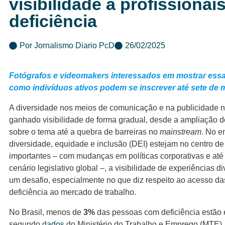
visibilidade a profissiona
deficiência
Por
Jornalismo Diario PcD
26/02/2025
Fotógrafos e videomakers interessados em mostrar es
como indivíduos ativos podem se inscrever até sete de
A diversidade nos meios de comunicação e na publicidade n
ganhado visibilidade de forma gradual, desde a ampliação d
sobre o tema até a quebra de barreiras no
mainstream
. No e
diversidade, equidade e inclusão (DEI) estejam no centro d
importantes – com mudanças em políticas corporativas e até
cenário legislativo global –, a visibilidade de experiências d
um desafio, especialmente no que diz respeito ao acesso d
deficiência ao mercado de trabalho.
No Brasil, menos de
3%
das pessoas com deficiência estão
segundo
dados
do Ministério do Trabalho e Emprego (MTE).