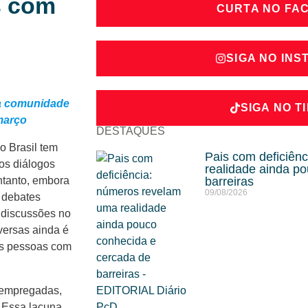
is com
CURTA NO FA
SIGA NO IN
sa comunidade
SIGA NO T
 março
DESTAQUES
o Brasil tem
Pais com deficiên
os diálogos
realidade ainda p
ntanto, embora
barreiras
09/08/2026
e debates
 discussões no
iversas ainda é
as pessoas com
 empregadas,
 Essa lacuna