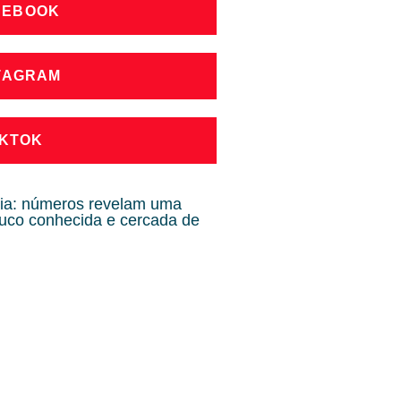
CEBOOK
STAGRAM
IKTOK
cia: números revelam uma
ouco conhecida e cercada de