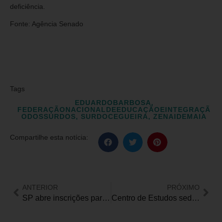
deficiência.
Fonte: Agência Senado
Tags
EDUARDOBARBOSA
,
FEDERAÇÃONACIONALDEEDUCAÇÃOEINTEGRAÇÃ
ODOSSURDOS
,
SURDOCEGUEIRA
,
ZENAIDEMAIA
Compartilhe esta notícia:
ANTERIOR
PRÓXIMO
SP abre inscrições para curso online e gratuito de Libras no mês de junho
Centro de Estudos sedia o RECPARE, primeiro grande evento de acessibilidade do Nordeste