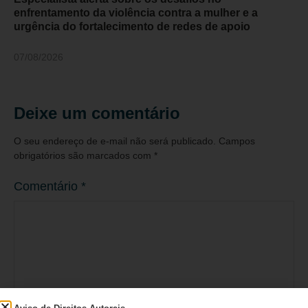
enfrentamento da violência contra a mulher e a
urgência do fortalecimento de redes de apoio
07/08/2026
Deixe um comentário
O seu endereço de e-mail não será publicado.
Campos
obrigatórios são marcados com
*
Comentário
*