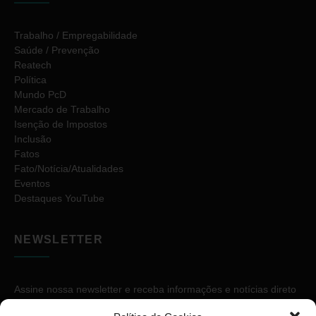
Trabalho / Empregabilidade
Saúde / Prevenção
Reatech
Política
Mundo PcD
Mercado de Trabalho
Isenção de Impostos
Inclusão
Fatos
Fato/Notícia/Atualidades
Eventos
Destaques YouTube
NEWSLETTER
Assine nossa newsletter e receba informações e notícias direto
no seu e-mail.