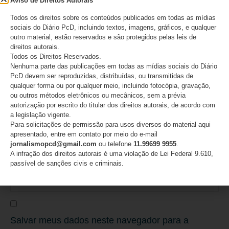
Aviso de Direitos Autorais
Todos os direitos sobre os conteúdos publicados em todas as mídias
sociais do Diário PcD, incluindo textos, imagens, gráficos, e qualquer
outro material, estão reservados e são protegidos pelas leis de
Nome
*
direitos autorais.
Todos os Direitos Reservados.
Nenhuma parte das publicações em todas as mídias sociais do Diário
PcD devem ser reproduzidas, distribuídas, ou transmitidas de
qualquer forma ou por qualquer meio, incluindo fotocópia, gravação,
ou outros métodos eletrônicos ou mecânicos, sem a prévia
E-mail
*
autorização por escrito do titular dos direitos autorais, de acordo com
a legislação vigente.
Para solicitações de permissão para usos diversos do material aqui
apresentado, entre em contato por meio do e-mail
jornalismopcd@gmail.com
ou telefone
11.99699 9955
.
Site
A infração dos direitos autorais é uma violação de Lei Federal 9.610,
passível de sanções civis e criminais.
Salvar meus dados neste navegador para a