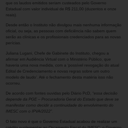
que os laudos emitidos seriam custeados pelo Governo
Estadual com valor individual de R$ 211,00 (duzentos e onze
reais).
Desde então o Instituto não divulgou mais nenhuma informação
oficial, ou seja, as pessoas com deficiência não sabem quem
serão as clínicas e os profissionais credenciados para as novas
perícias.
Juliana Lugani, Chefe de Gabinete do Instituto, chegou a
afirmar em Audiência Virtual com o Ministério Público, que
haveria uma nova medida, com a ‘possível revogação do atual
Edital de Credenciamento e novas regras sobre um outro
modelo de laudo’. Até o fechamento desta matéria isso não
ocorreu.
De acordo com fontes ouvidas pelo Diário PcD,
“essa decisão
depende da PGE – Procuradoria Geral do Estado que deve se
manifestar como decidir a continuidade do envolvimento do
IMESC com o IPVA/2022”.
O fato novo é que o Governo Estadual acabou de realizar um
crédito suplementar ao Orçamento Fiscal do IMESC: o Governo