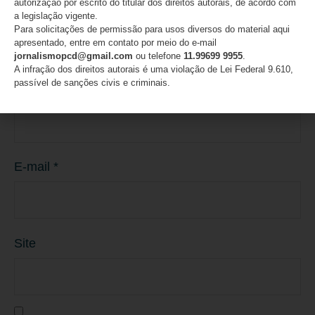
autorização por escrito do titular dos direitos autorais, de acordo com
a legislação vigente.
Para solicitações de permissão para usos diversos do material aqui
apresentado, entre em contato por meio do e-mail
jornalismopcd@gmail.com
ou telefone
11.99699 9955
.
A infração dos direitos autorais é uma violação de Lei Federal 9.610,
passível de sanções civis e criminais.
Nome
*
E-mail
*
Site