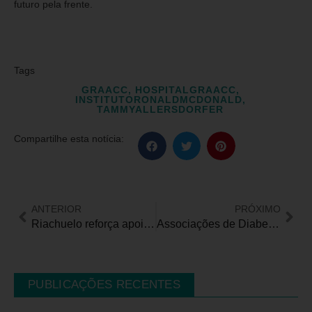
futuro pela frente.
Tags
GRAACC
,
HOSPITALGRAACC
,
INSTITUTORONALDMCDONALD
,
TAMMYALLERSDORFER
Compartilhe esta notícia:
ANTERIOR
PRÓXIMO
Riachuelo reforça apoio à AACD e ao Teleton com arrecadação recorde no Bazar AACD em 2023
Associações de Diabetes promovem campanhas de diabetes pelo país para chamar atenção à causa durante Novembro Azul
PUBLICAÇÕES RECENTES