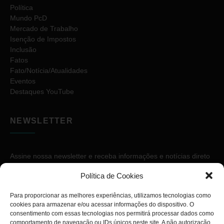
Política
Mundo PcD
Mercado de Trabalho
Isenção de Impostos
Inclusão
Fatos
Fato/Notícia/Atualidades
Eventos
Destaques YouTube
NEWSLETTER
Assine nossa newsletter e receba informações e notícias direto
no seu e-mail.
Política de Cookies
Para proporcionar as melhores experiências, utilizamos tecnologias como
cookies para armazenar e/ou acessar informações do dispositivo. O
consentimento com essas tecnologias nos permitirá processar dados como
comportamento de navegação ou IDs únicos neste site. A não autorização