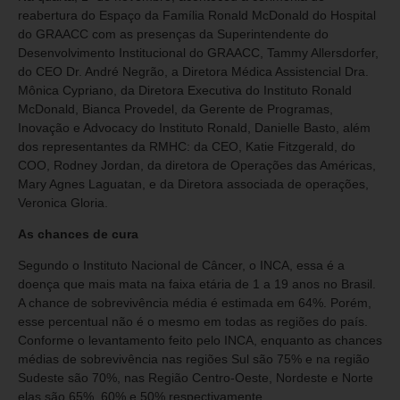
reabertura do Espaço da Família Ronald McDonald do Hospital
do GRAACC com as presenças da Superintendente do
Desenvolvimento Institucional do GRAACC, Tammy Allersdorfer,
do CEO Dr. André Negrão, a Diretora Médica Assistencial Dra.
Mônica Cypriano, da Diretora Executiva do Instituto Ronald
McDonald, Bianca Provedel, da Gerente de Programas,
Inovação e Advocacy do Instituto Ronald, Danielle Basto, além
dos representantes da RMHC: da CEO, Katie Fitzgerald, do
COO, Rodney Jordan, da diretora de Operações das Américas,
Mary Agnes Laguatan, e da Diretora associada de operações,
Veronica Gloria.
As chances de cura
Segundo o Instituto Nacional de Câncer, o INCA, essa é a
doença que mais mata na faixa etária de 1 a 19 anos no Brasil.
A chance de sobrevivência média é estimada em 64%. Porém,
esse percentual não é o mesmo em todas as regiões do país.
Conforme o levantamento feito pelo INCA, enquanto as chances
médias de sobrevivência nas regiões Sul são 75% e na região
Sudeste são 70%, nas Região Centro-Oeste, Nordeste e Norte
elas são 65%, 60% e 50% respectivamente.