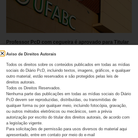
Professor PcD com cegueira é aprovado para Titular
da UFABC e defende acessibilidade como
Aviso de Direitos Autorais
capacidade institucional
Todos os direitos sobre os conteúdos publicados em todas as mídias
06/08/2026
sociais do Diário PcD, incluindo textos, imagens, gráficos, e qualquer
outro material, estão reservados e são protegidos pelas leis de
direitos autorais.
Todos os Direitos Reservados.
Nenhuma parte das publicações em todas as mídias sociais do Diário
PcD devem ser reproduzidas, distribuídas, ou transmitidas de
qualquer forma ou por qualquer meio, incluindo fotocópia, gravação,
ou outros métodos eletrônicos ou mecânicos, sem a prévia
autorização por escrito do titular dos direitos autorais, de acordo com
a legislação vigente.
Para solicitações de permissão para usos diversos do material aqui
apresentado, entre em contato por meio do e-mail