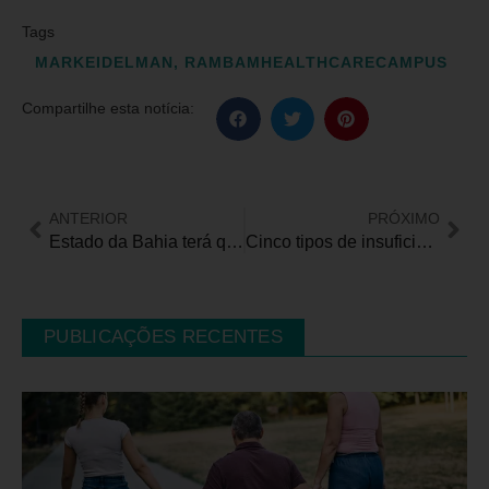
Tags
MARKEIDELMAN
,
RAMBAMHEALTHCARECAMPUS
Compartilhe esta notícia:
ANTERIOR
PRÓXIMO
Estado da Bahia terá que fornecer medicamento à base de canabidiol para criança de 5 anos com epilepsia
Cinco tipos de insuficiência cardíaca são identificados usando ferramentas de IA
PUBLICAÇÕES RECENTES