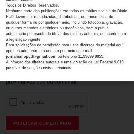
Todos os Direitos Reservados.
Nenhuma parte das publicações em todas as mídias sociais do Diário
PcD devem ser reproduzidas, distribuídas, ou transmitidas de
qualquer forma ou por qualquer meio, incluindo fotocópia, gravação,
ou outros métodos eletrônicos ou mecânicos, sem a prévia
Site
autorização por escrito do titular dos direitos autorais, de acordo com
a legislação vigente.
Para solicitações de permissão para usos diversos do material aqui
apresentado, entre em contato por meio do e-mail
jornalismopcd@gmail.com
ou telefone
11.99699 9955
.
A infração dos direitos autorais é uma violação de Lei Federal 9.610,
passível de sanções civis e criminais.
Salvar meus dados neste navegador para a
próxima vez que eu comentar.