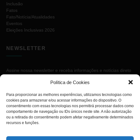
Inclusão
Fatos
Fato/Notícia/Atualidades
Eventos
Eleições Inclusivas 2026
NEWSLETTER
Assine nossa newsletter e receba informações e notícias direto
no seu e-mail.
Política de Cookies
Para proporcionar as melhores experiências, utilizamos tecnologias como
cookies para armazenar e/ou acessar informações do dispositivo. O
consentimento com essas tecnologias nos permitirá processar dados como
comportamento de navegação ou IDs únicos neste site. A não autorização
ou a retirada do consentimento podem afetar negativamente determinados
ASSINAR
recursos e funções.