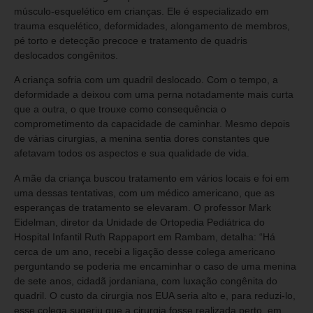
músculo-esquelético em crianças. Ele é especializado em
trauma esquelético, deformidades, alongamento de membros,
pé torto e detecção precoce e tratamento de quadris
deslocados congênitos.
A criança sofria com um quadril deslocado. Com o tempo, a
deformidade a deixou com uma perna notadamente mais curta
que a outra, o que trouxe como consequência o
comprometimento da capacidade de caminhar. Mesmo depois
de várias cirurgias, a menina sentia dores constantes que
afetavam todos os aspectos e sua qualidade de vida.
A mãe da criança buscou tratamento em vários locais e foi em
uma dessas tentativas, com um médico americano, que as
esperanças de tratamento se elevaram. O professor Mark
Eidelman, diretor da Unidade de Ortopedia Pediátrica do
Hospital Infantil Ruth Rappaport em Rambam, detalha: “Há
cerca de um ano, recebi a ligação desse colega americano
perguntando se poderia me encaminhar o caso de uma menina
de sete anos, cidadã jordaniana, com luxação congênita do
quadril. O custo da cirurgia nos EUA seria alto e, para reduzi-lo,
esse colega sugeriu que a cirurgia fosse realizada perto, em