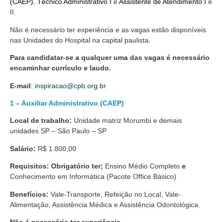
(CAEP)
,
Técnico Administrativo I
e
Assistente de Atendimento I
e
II.
Não é necessário ter experiência e as vagas estão disponíveis
nas Unidades do Hospital na capital paulista.
Para candidatar-se a qualquer uma das vagas é necessário
encaminhar currículo e laudo.
E-mail
:
inspiracao@cpb.org.br
1 – Auxiliar Administrativo (CAEP)
Local de trabalho:
Unidade matriz Morumbi e demais
unidades SP – São Paulo – SP
Salário:
R$ 1.800,00
Requisitos: Obrigatório ter;
Ensino Médio Completo
e
Conhecimento em Informática (Pacote Office Básico)
Benefícios:
Vale-Transporte, Refeição no Local, Vale-
Alimentação, Assistência Médica e Assistência Odontológica.
Não é necessário ter experiência.