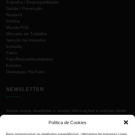
Trabalho / Empregabilidade
Saúde / Prevenção
Reatech
Política
Mundo PcD
Mercado de Trabalho
Isenção de Impostos
Inclusão
Fatos
Fato/Notícia/Atualidades
Eventos
Destaques YouTube
NEWSLETTER
Assine nossa newsletter e receba informações e notícias direto
no seu e-mail.
Política de Cookies
Para proporcionar as melhores experiências, utilizamos tecnologias como