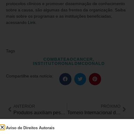
protocolos clínicos e promover disseminação de conhecimento
sobre a causa, são algumas das frentes da organização. Saiba
mais sobre os programas e as instituições beneficiadas,
acessando
Link
.
Tags
COMBATEAOCANCER
,
INSTITUTORONALDMCDONALD
Compartilhe esta notícia:
ANTERIOR
PRÓXIMO
Produtos auxiliam pessoas com deficiência em atividades como escrever, pintar e desenhar
Torneio Internacional de atletismo tem recorde das Américas de ribeirão-pretana no salto em distância
Aviso de Direitos Autorais