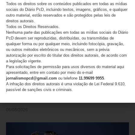
Todos os direitos sobre os conteúdos publicados em todas as mídias
PUBLICAÇÕES RECENTES
sociais do Diário PcD, incluindo textos, imagens, gráficos, e qualquer
outro material, estão reservados e são protegidos pelas leis de
direitos autorais.
Todos os Direitos Reservados.
Nenhuma parte das publicações em todas as mídias sociais do Diário
PcD devem ser reproduzidas, distribuídas, ou transmitidas de
qualquer forma ou por qualquer meio, incluindo fotocópia, gravação,
ou outros métodos eletrônicos ou mecânicos, sem a prévia
autorização por escrito do titular dos direitos autorais, de acordo com
a legislação vigente.
Para solicitações de permissão para usos diversos do material aqui
apresentado, entre em contato por meio do e-mail
jornalismopcd@gmail.com
ou telefone
11.99699 9955
.
A infração dos direitos autorais é uma violação de Lei Federal 9.610,
passível de sanções civis e criminais.
Atletas do Time São Paulo são campeãs do
Internacional de badminton paralímpico
06/08/2026