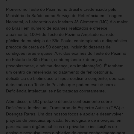
Pioneiro no Teste do Pezinho no Brasil e credenciado pelo
Ministério da Saúde como Serviço de Referência em Triagem
Neonatal, o Laboratório do Instituto Jô Clemente (IJC) é o maior
do Brasil em número de exames realizados e oferece,
atualmente, 100% do Teste do Pezinho Ampliado na rede
pública do município de São Paulo, contemplando o diagnóstico
precoce de cerca de 50 doenças, incluindo dezenas de
condições raras e quase 70% dos exames do Teste do Pezinho
no Estado de São Paulo, contemplando 7 doenças
(toxoplasmose, a sétima doença, em implantação). É também
um centro de referência no tratamento de fenilcetonúria,
deficiência de biotinidase e hipotireoidismo congênito, doenças
detectadas no Teste do Pezinho que podem evoluir para a
Deficiência Intelectual se não tratadas corretamente.
Além disso, o IJC produz e difunde conhecimento sobre
Deficiência Intelectual, Transtorno do Espectro Autista (TEA) e
Doenças Raras. Um dos nossos focos é apoiar e desenvolver
projetos de pesquisa aplicada, tecnológica e de inovação, em
parceria com órgãos públicos ou privados e instituições de
ensino e pesquisa, com o objetivo de gerar conhecimento para