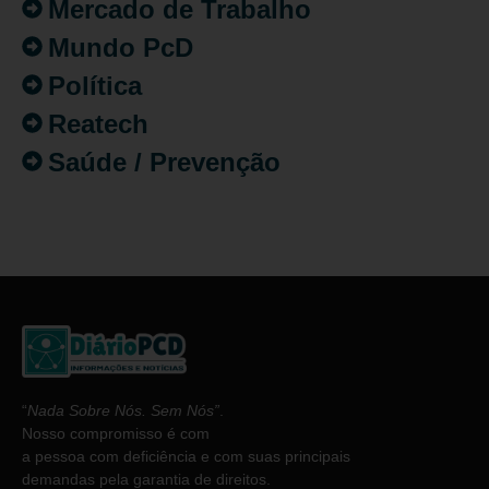
Mercado de Trabalho
Mundo PcD
Política
Reatech
Saúde / Prevenção
“
Nada Sobre Nós. Sem Nós”
.
Nosso compromisso é com
a pessoa com deficiência e com suas principais
demandas pela garantia de direitos.