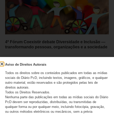
4º Fórum Coexistir debate Diversidade e Inclusão —
transformando pessoas, organizações e a sociedade
08/08/2026
Aviso de Direitos Autorais
Todos os direitos sobre os conteúdos publicados em todas as mídias
sociais do Diário PcD, incluindo textos, imagens, gráficos, e qualquer
outro material, estão reservados e são protegidos pelas leis de
direitos autorais.
Todos os Direitos Reservados.
Nenhuma parte das publicações em todas as mídias sociais do Diário
PcD devem ser reproduzidas, distribuídas, ou transmitidas de
qualquer forma ou por qualquer meio, incluindo fotocópia, gravação,
ou outros métodos eletrônicos ou mecânicos, sem a prévia