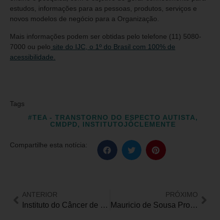
estudos, informações para as pessoas, produtos, serviços e
novos modelos de negócio para a Organização.
Mais informações podem ser obtidas pelo telefone (11) 5080-
7000 ou pelo
site do IJC, o 1º do Brasil com 100% de
acessibilidade.
Tags
#TEA - TRANSTORNO DO ESPECTO AUTISTA
,
CMDPD
,
INSTITUTOJÔCLEMENTE
Compartilhe esta notícia:
ANTERIOR
PRÓXIMO
Instituto do Câncer de SP inaugura Centro de Transplantes de Medula Óssea
Mauricio de Sousa Produções celebra Setembro Azul e lança livro em Libras