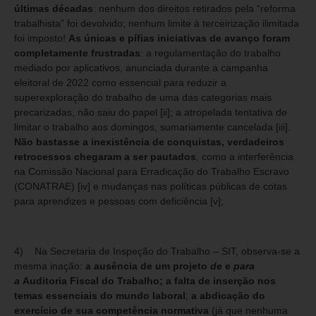
últimas décadas
: nenhum dos direitos retirados pela “reforma
trabalhista” foi devolvido; nenhum limite à terceirização ilimitada
foi imposto!
As únicas e pífias iniciativas de avanço foram
completamente frustradas
: a regulamentação do trabalho
mediado por aplicativos, anunciada durante a campanha
eleitoral de 2022 como essencial para reduzir a
superexploração do trabalho de uma das categorias mais
precarizadas, não saiu do papel
[ii]
; a atropelada tentativa de
limitar o trabalho aos domingos, sumariamente cancelada
[iii]
.
Não bastasse a inexistência de conquistas, verdadeiros
retrocessos chegaram a ser pautados
, como a interferência
na Comissão Nacional para Erradicação do Trabalho Escravo
(CONATRAE)
[iv]
e mudanças nas políticas públicas de cotas
para aprendizes e pessoas com deficiência
[v]
;
4) Na Secretaria de Inspeção do Trabalho – SIT, observa-se a
mesma inação:
a ausência de um projeto
de
e
para
a
Auditoria Fiscal do Trabalho; a falta de inserção nos
temas essenciais do mundo laboral
;
a abdicação do
exercício de sua competência normativa
(já que nenhuma