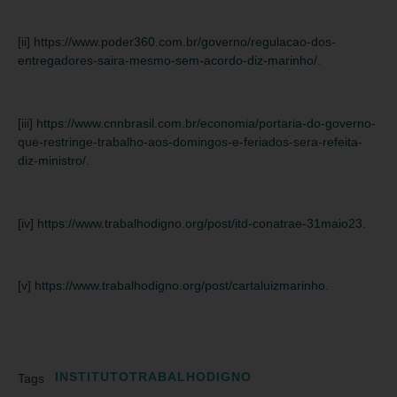
[ii]
https://www.poder360.com.br/governo/regulacao-dos-
entregadores-saira-mesmo-sem-acordo-diz-marinho/
.
[iii]
https://www.cnnbrasil.com.br/economia/portaria-do-governo-
que-restringe-trabalho-aos-domingos-e-feriados-sera-refeita-
diz-ministro/
.
[iv]
https://www.trabalhodigno.org/post/itd-conatrae-31maio23
.
[v]
https://www.trabalhodigno.org/post/cartaluizmarinho
.
INSTITUTOTRABALHODIGNO
Tags