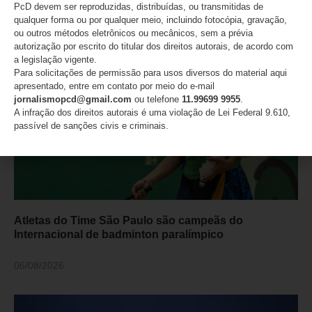
PcD devem ser reproduzidas, distribuídas, ou transmitidas de
qualquer forma ou por qualquer meio, incluindo fotocópia, gravação,
06/08/2026
ou outros métodos eletrônicos ou mecânicos, sem a prévia
autorização por escrito do titular dos direitos autorais, de acordo com
a legislação vigente.
Para solicitações de permissão para usos diversos do material aqui
apresentado, entre em contato por meio do e-mail
jornalismopcd@gmail.com
ou telefone
11.99699 9955
.
A infração dos direitos autorais é uma violação de Lei Federal 9.610,
passível de sanções civis e criminais.
Atletas do Time São Paulo são campeãs do
Internacional de badminton paralímpico
06/08/2026