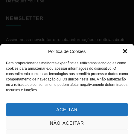
Destaques YouTube
NEWSLETTER
Assine nossa newsletter e receba informações e notícias direto
no seu e-mail.
Política de Cookies
Para proporcionar as melhores experiências, utilizamos tecnologias como
cookies para armazenar e/ou acessar informações do dispositivo. O
consentimento com essas tecnologias nos permitirá processar dados como
comportamento de navegação ou IDs únicos neste site. A não autorização
ou a retirada do consentimento podem afetar negativamente determinados
ASSINAR
recursos e funções.
ACEITAR
NÃO ACEITAR
Copyright © 2026. Diário PcD. Todos os direitos reservados.