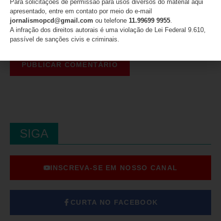
Para solicitações de permissão para usos diversos do material aqui
apresentado, entre em contato por meio do e-mail
jornalismopcd@gmail.com
ou telefone
11.99699 9955
.
A infração dos direitos autorais é uma violação de Lei Federal 9.610,
passível de sanções civis e criminais.
SIGA
INSCREVA-SE EM NOSSO CANAL
CURTA NO FACEBOOK