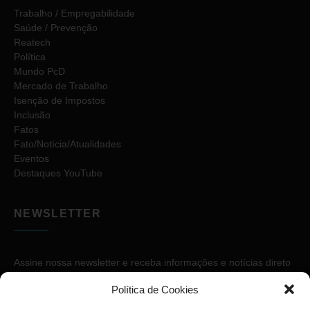
Trabalho / Empregabilidade
Saúde / Prevenção
Reatech
Política
Mundo PcD
Mercado de Trabalho
Isenção de Impostos
Inclusão
Fatos
Fato/Notícia/Atualidades
Eventos
Destaques YouTube
NEWSLETTER
Assine nossa newsletter e receba informações e notícias direto
no seu e-mail.
Política de Cookies