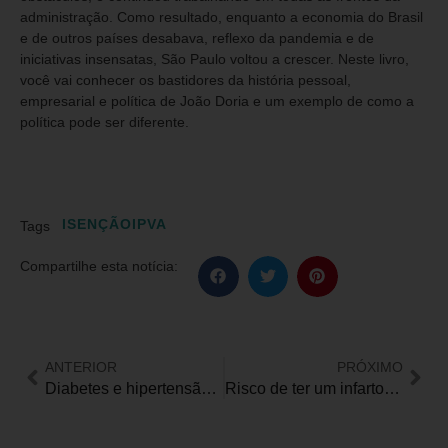
administração. Como resultado, enquanto a economia do Brasil
e de outros países desabava, reflexo da pandemia e de
iniciativas insensatas, São Paulo voltou a crescer. Neste livro,
você vai conhecer os bastidores da história pessoal,
empresarial e política de João Doria e um exemplo de como a
política pode ser diferente.
ISENÇÃOIPVA
Tags
Compartilhe esta notícia:
ANTERIOR
PRÓXIMO
Diabetes e hipertensão aumentam risco de glaucoma, diz estudo
Risco de ter um infarto pode ser reduzido a partir de 6 mil passos diários