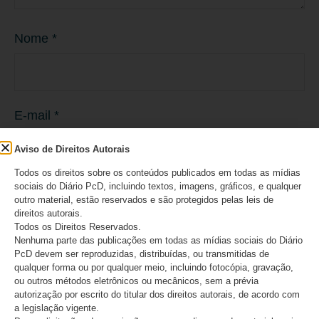
Nome
*
E-mail
*
Aviso de Direitos Autorais
Todos os direitos sobre os conteúdos publicados em todas as mídias
sociais do Diário PcD, incluindo textos, imagens, gráficos, e qualquer
Site
outro material, estão reservados e são protegidos pelas leis de
direitos autorais.
Todos os Direitos Reservados.
Nenhuma parte das publicações em todas as mídias sociais do Diário
PcD devem ser reproduzidas, distribuídas, ou transmitidas de
qualquer forma ou por qualquer meio, incluindo fotocópia, gravação,
ou outros métodos eletrônicos ou mecânicos, sem a prévia
Salvar meus dados neste navegador para a
autorização por escrito do titular dos direitos autorais, de acordo com
a legislação vigente.
próxima vez que eu comentar.