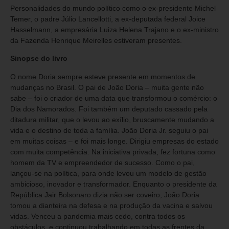
Personalidades do mundo político como o ex-presidente Michel
Temer, o padre Júlio Lancellotti, a ex-deputada federal Joice
Hasselmann, a empresária Luiza Helena Trajano e o ex-ministro
da Fazenda Henrique Meirelles estiveram presentes.
Sinopse do livro
O nome Doria sempre esteve presente em momentos de
mudanças no Brasil. O pai de João Doria – muita gente não
sabe – foi o criador de uma data que transformou o comércio: o
Dia dos Namorados. Foi também um deputado cassado pela
ditadura militar, que o levou ao exílio, bruscamente mudando a
vida e o destino de toda a família. João Doria Jr. seguiu o pai
em muitas coisas – e foi mais longe. Dirigiu empresas do estado
com muita competência. Na iniciativa privada, fez fortuna como
homem da TV e empreendedor de sucesso. Como o pai,
lançou-se na política, para onde levou um modelo de gestão
ambicioso, inovador e transformador. Enquanto o presidente da
República Jair Bolsonaro dizia não ser coveiro, João Doria
tomou a dianteira na defesa e na produção da vacina e salvou
vidas. Venceu a pandemia mais cedo, contra todos os
obstáculos, e continuou trabalhando em todas as frentes da