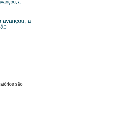
o avançou, a
não
atórios são