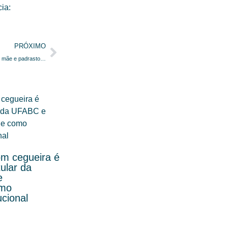
ia:
PRÓXIMO
Justiça de SP aumenta pena de mãe e padrasto condenados por homicídio de adolescente com Autismo
om cegueira é
ular da
e
omo
ucional