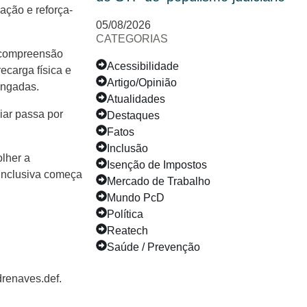
ação e reforça-
05/08/2026
CATEGORIAS
e compreensão
Acessibilidade
ecarga física e
Artigo/Opinião
ongadas.
Atualidades
iar passa por
Destaques
Fatos
Inclusão
olher a
Isenção de Impostos
inclusiva começa
Mercado de Trabalho
Mundo PcD
Política
Reatech
Saúde / Prevenção
renaves.def.