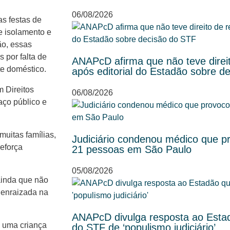
06/08/2026
as festas de
e isolamento e
ão, essas
 por falta de
ANAPcD afirma que não teve direit
e doméstico.
após editorial do Estadão sobre d
m Direitos
06/08/2026
aço público e
uitas famílias,
Judiciário condenou médico que p
reforça
21 pessoas em São Paulo
05/08/2026
 ainda que não
 enraizada na
ANAPcD divulga resposta ao Esta
 uma criança
do STF de ‘populismo judiciário’