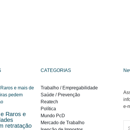
S
CATEGORIAS
Ne
Trabalho / Empregabilidade
Ass
Saúde / Prevenção
inf
Reatech
e-m
Política
e Raros e
Mundo PcD
dades
Mercado de Trabalho
em retratação
Isenção de Impostos