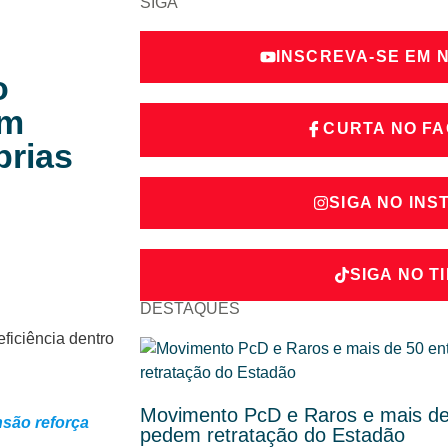
SIGA
INSCREVA-SE EM 
o
om
CURTA NO F
prias
SIGA NO IN
SIGA NO T
DESTAQUES
Movimento PcD e Raros e mais de 
nsão reforça
pedem retratação do Estadão