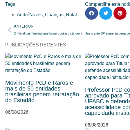
Tags
Compartilhe esta notíc
AndréNaves
,
Crianças
,
Natal
ANTERIOR
O Natal das famílias que lutam contra o câncer infantil: quando a esperança vira cura
PUBLICAÇÕES RECENTES
Movimento PcD e Raros e
mais de 50 entidades
Professor PcD c
brasileiras pedem retratação
aprovado para Tit
do Estadão
UFABC e defend
acessibilidade c
06/08/2026
capacidade instit
06/08/2026