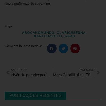
Nas plataformas de streaming
Tags
ABOCANOMUNDO
,
CLARICESENNA
,
DANTEOZZETTI
,
GAAD
Compartilhe esta notícia:
ANTERIOR
PRÓXIMO
Vivência paradesportiva promovida pela ADD amplia o olhar de estudantes sobre inclusão e potencial no esporte adaptado
Mara Gabrilli oficia TSE após pessoas com deficiência ficarem de fora da “Campanha Representatividade”
PUBLICAÇÕES RECENTES