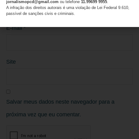
jornalismopcd@gmail.com
ou telefone
11.99699 9955
.
A infração dos direitos autorais é uma violação de Lei Federal 9.610,
passível de sanções civis e criminais.
E-mail
*
Site
Salvar meus dados neste navegador para a
próxima vez que eu comentar.