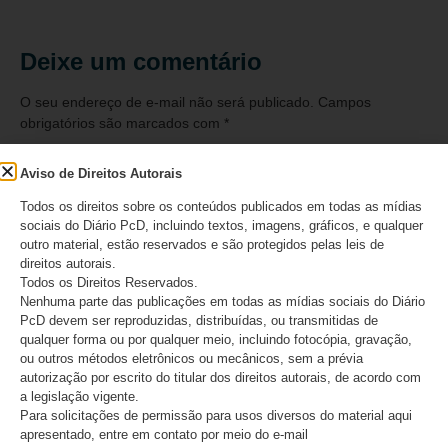
Deixe um comentário
O seu endereço de e-mail não será publicado.
Campos
obrigatórios são marcados com
*
Comentário
*
Aviso de Direitos Autorais
Todos os direitos sobre os conteúdos publicados em todas as mídias
sociais do Diário PcD, incluindo textos, imagens, gráficos, e qualquer
outro material, estão reservados e são protegidos pelas leis de
direitos autorais.
Todos os Direitos Reservados.
Nenhuma parte das publicações em todas as mídias sociais do Diário
PcD devem ser reproduzidas, distribuídas, ou transmitidas de
qualquer forma ou por qualquer meio, incluindo fotocópia, gravação,
ou outros métodos eletrônicos ou mecânicos, sem a prévia
autorização por escrito do titular dos direitos autorais, de acordo com
a legislação vigente.
Para solicitações de permissão para usos diversos do material aqui
Nome
*
apresentado, entre em contato por meio do e-mail