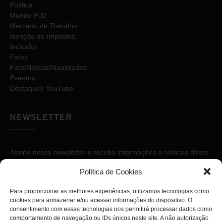
Política
Mundo PcD
Mercado de Trabalho
Isenção de Impostos
Inclusão
Fatos
Fato/Notícia/Atualidades
Eventos
Destaques YouTube
NEWSLETTER
Assine nossa newsletter e receba informações e notícias direto
no seu e-mail.
Política de Cookies
Para proporcionar as melhores experiências, utilizamos tecnologias como
cookies para armazenar e/ou acessar informações do dispositivo. O
consentimento com essas tecnologias nos permitirá processar dados como
comportamento de navegação ou IDs únicos neste site. A não autorização