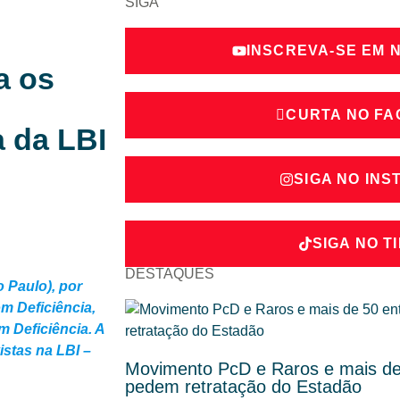
SIGA
INSCREVA-SE EM 
a os
CURTA NO F
a da LBI
SIGA NO IN
SIGA NO T
DESTAQUES
 Paulo), por
m Deficiência,
m Deficiência. A
istas na LBI –
Movimento PcD e Raros e mais de 
pedem retratação do Estadão