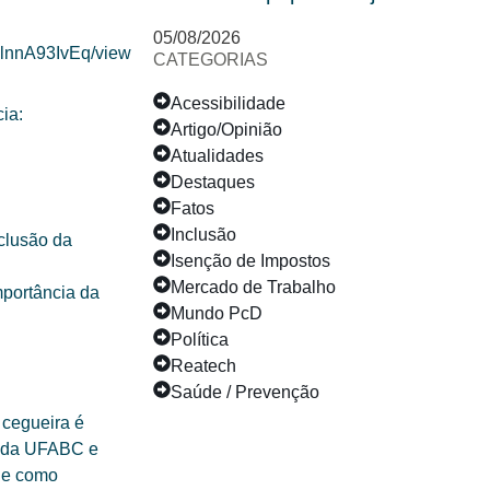
05/08/2026
ZlnnA93IvEq/view
CATEGORIAS
Acessibilidade
ia:
Artigo/Opinião
Atualidades
Destaques
Fatos
Inclusão
nclusão da
Isenção de Impostos
Mercado de Trabalho
mportância da
Mundo PcD
Política
Reatech
Saúde / Prevenção