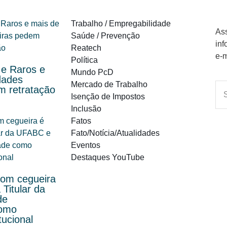
Trabalho / Empregabilidade
Ass
Saúde / Prevenção
inf
Reatech
e-m
Política
e Raros e
Mundo PcD
dades
Mercado de Trabalho
em retratação
Isenção de Impostos
Inclusão
Fatos
Fato/Notícia/Atualidades
Eventos
Destaques YouTube
com cegueira
Titular da
de
como
tucional