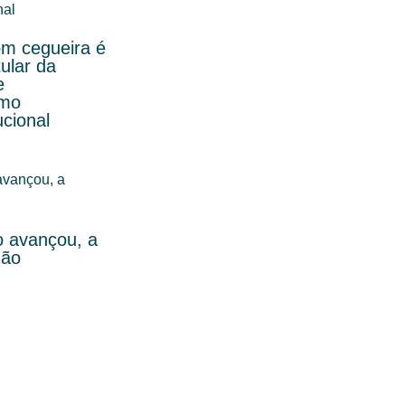
om cegueira é
ular da
e
omo
ucional
o avançou, a
não