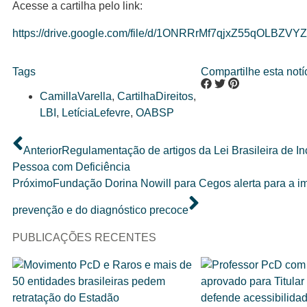
Acesse a cartilha pelo link:
https://drive.google.com/file/d/1ONRRrMf7qjxZ55qOLBZVY
Tags
Compartilhe esta notíc
CamillaVarella
,
CartilhaDireitos
,
LBI
,
LetíciaLefevre
,
OABSP
Anterior
Regulamentação de artigos da Lei Brasileira de I
Pessoa com Deficiência
Próximo
Fundação Dorina Nowill para Cegos alerta para a i
prevenção e do diagnóstico precoce
PUBLICAÇÕES RECENTES