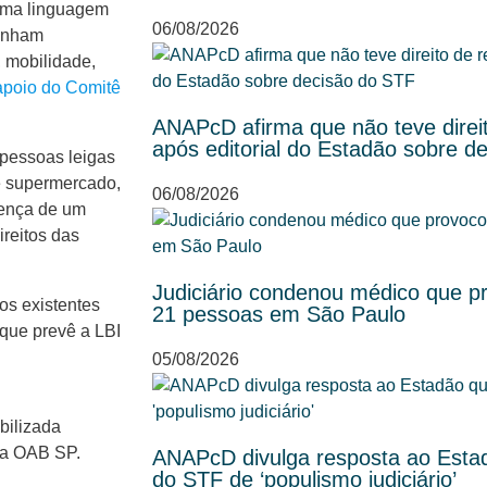
 uma linguagem
06/08/2026
tenham
, mobilidade,
apoio do Comitê
ANAPcD afirma que não teve direit
após editorial do Estadão sobre d
s pessoas leigas
de supermercado,
06/08/2026
sença de um
reitos das
Judiciário condenou médico que p
os existentes
21 pessoas em São Paulo
 que prevê a LBI
05/08/2026
bilizada
da OAB SP.
ANAPcD divulga resposta ao Esta
do STF de ‘populismo judiciário’