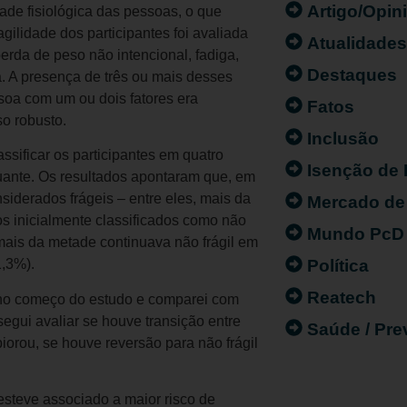
Artigo/Opin
ade fisiológica das pessoas, o que
gilidade dos participantes foi avaliada
Atualidade
erda de peso não intencional, fadiga,
Destaques
a. A presença de três ou mais desses
soa com um ou dois fatores era
Fatos
so robusto.
Inclusão
ssificar os participantes em quatro
Isenção de
utuante. Os resultados apontaram que, em
iderados frágeis – entre eles, mais da
Mercado de
os inicialmente classificados como não
Mundo PcD
mais da metade continuava não frágil em
Política
1,3%).
Reatech
e no começo do estudo e comparei com
egui avaliar se houve transição entre
Saúde / Pr
piorou, se houve reversão para não frágil
steve associado a maior risco de