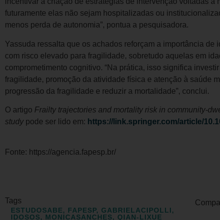
incentivar a criação de estratégias de intervenção voltadas à
futuramente elas não sejam hospitalizadas ou institucionaliz
menos perda de autonomia”, pontua a pesquisadora.
Yassuda ressalta que os achados reforçam a importância de i
com risco elevado para fragilidade, sobretudo aquelas em i
comprometimento cognitivo. “Na prática, isso significa invest
fragilidade, promoção da atividade física e atenção à saúde 
progressão da fragilidade e reduzir a mortalidade”, conclui.
O artigo
Frailty trajectories and mortality risk in community-dw
study
pode ser lido em:
https://link.springer.com/article/10
Fonte: https://agencia.fapesp.br/
Tags
Compart
ESTUDOSABE
,
FAPESP
,
GABRIELACIPOLLI
,
IDOSOS
,
MONICASANCHES
,
QIAN-LIXUE