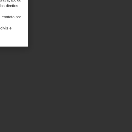
 gravação, ou
os direitos
 contato por
civis e