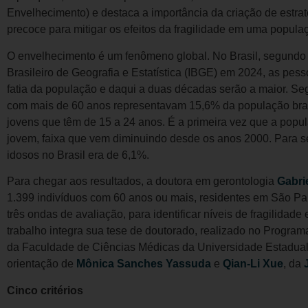
Envelhecimento) e destaca a importância da criação de estra
precoce para mitigar os efeitos da fragilidade em uma popul
O envelhecimento é um fenômeno global. No Brasil, segundo d
Brasileiro de Geografia e Estatística (IBGE) em 2024, as pes
fatia da população e daqui a duas décadas serão a maior. Se
com mais de 60 anos representavam 15,6% da população bras
jovens que têm de 15 a 24 anos. É a primeira vez que a popu
jovem, faixa que vem diminuindo desde os anos 2000. Para s
idosos no Brasil era de 6,1%.
Para chegar aos resultados, a doutora em gerontologia
Gabrie
1.399 indivíduos com 60 anos ou mais, residentes em São Pa
três ondas de avaliação, para identificar níveis de fragilidade
trabalho integra sua tese de doutorado, realizado no Progr
da Faculdade de Ciências Médicas da Universidade Estadu
orientação de
Mônica Sanches Yassuda
e
Qian-Li Xue
, da
Cinco critérios