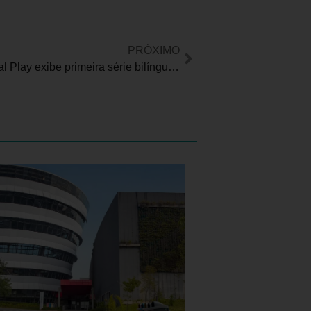
PRÓXIMO
Itaú Cultural Play exibe primeira série bilíngue em Libras e português