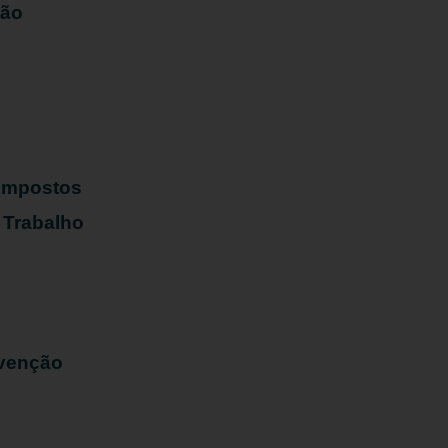
ião
s
 Impostos
 Trabalho
evenção