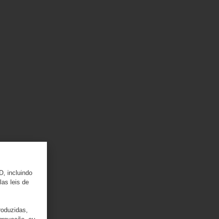
D, incluindo
las leis de
roduzidas,