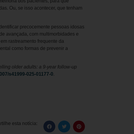
 melhoria dos pacientes, para que
adas. Ou, se isso acontecer, que tenham
dentificar precocemente pessoas idosas
dade avançada, com multimorbidades e
ir em rastreamento frequente da
mental como formas de prevenir a
elling older adults: a 9-year follow-up
.1007/s41999-025-01177-0
.
ilhe esta notícia: