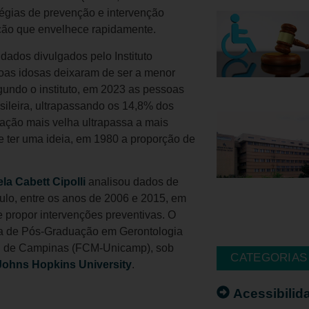
tégias de prevenção e intervenção
ação que envelhece rapidamente.
ados divulgados pelo Instituto
soas idosas deixaram de ser a menor
gundo o instituto, em 2023 as pessoas
ileira, ultrapassando os 14,8% dos
lação mais velha ultrapassa a mais
e ter uma ideia, em 1980 a proporção de
la Cabett Cipolli
analisou dados de
ulo, entre os anos de 2006 e 2015, em
 e propor intervenções preventivas. O
ama de Pós-Graduação em Gerontologia
al de Campinas (FCM-Unicamp), sob
CATEGORIAS
Johns Hopkins University
.
Acessibilid