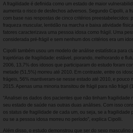
A fragilidade é definida como um estado de maior vulnerabilid
aumenta o risco de desfechos adversos. Segundo Cipolli, a fra
com base nas respostas de cinco critérios preestabelecidos: p
fraqueza muscular, lentidão na marcha e baixa atividade físic
fatores caracterizava uma pessoa idosa como frágil. Uma pes
considerada pré-frágil e sem nenhum dos critérios era um ido
Cipolli também usou um modelo de análise estatística para cla
trajetórias de fragilidade: estável, piorando, melhorando e fl
2006, 13,7% dos idosos que participaram do estudo foram cons
metade (51,5%) morreu até 2010. Em contraste, entre os idos
frágeis, 56% mantiveram-se nesse estado até 2010, e pouco 
2015. Apenas uma minoria transitou de frágil para não frágil (
“Analisei os dados dos pacientes que não tinham fragilidad
seu estado de saúde nas outras duas análises. Com isso cons
os status de fragilidade de cada um, ou seja, se a fragilidade 
ou se a pessoa idosa morreu no período”, explica Cipolli.
Além disso, o estudo demonstrou que ser do sexo masculino e