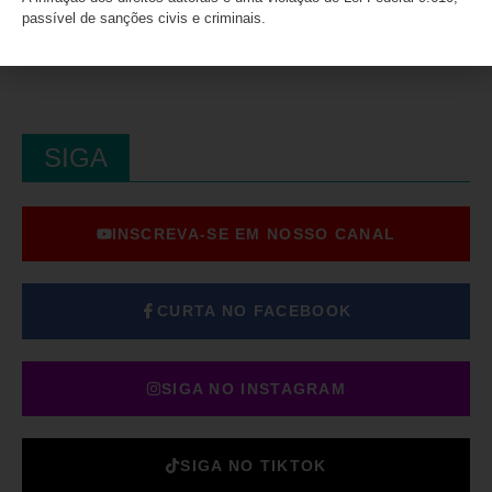
passível de sanções civis e criminais.
SIGA
INSCREVA-SE EM NOSSO CANAL
CURTA NO FACEBOOK
SIGA NO INSTAGRAM
SIGA NO TIKTOK