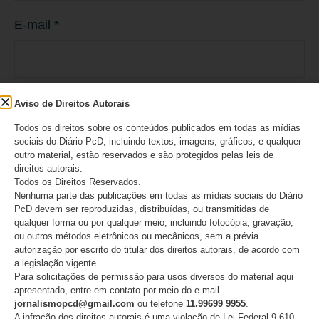
E-mail
*
Site
Aviso de Direitos Autorais
Todos os direitos sobre os conteúdos publicados em todas as mídias
sociais do Diário PcD, incluindo textos, imagens, gráficos, e qualquer
outro material, estão reservados e são protegidos pelas leis de
direitos autorais.
Todos os Direitos Reservados.
Salvar meus dados neste navegador para a
Nenhuma parte das publicações em todas as mídias sociais do Diário
PcD devem ser reproduzidas, distribuídas, ou transmitidas de
próxima vez que eu comentar.
qualquer forma ou por qualquer meio, incluindo fotocópia, gravação,
ou outros métodos eletrônicos ou mecânicos, sem a prévia
autorização por escrito do titular dos direitos autorais, de acordo com
a legislação vigente.
Para solicitações de permissão para usos diversos do material aqui
apresentado, entre em contato por meio do e-mail
jornalismopcd@gmail.com
ou telefone
11.99699 9955
.
A infração dos direitos autorais é uma violação de Lei Federal 9.610,