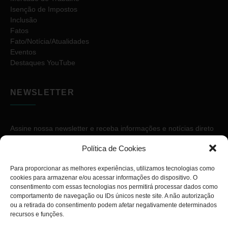
Isenção de Impostos
Inclusão
Fatos
Fato/Notícia/Atualidades
Eventos
Destaques YouTube
NEWSLETTER
Assine nossa newsletter e receba informações e notícias direto
no seu e-mail.
Política de Cookies
Para proporcionar as melhores experiências, utilizamos tecnologias como
cookies para armazenar e/ou acessar informações do dispositivo. O
consentimento com essas tecnologias nos permitirá processar dados como
comportamento de navegação ou IDs únicos neste site. A não autorização
ou a retirada do consentimento podem afetar negativamente determinados
ASSINAR
recursos e funções.