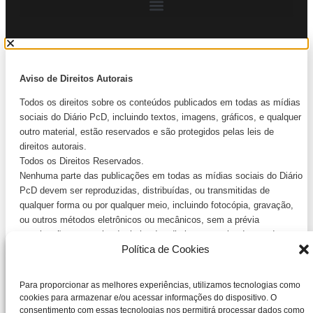
Aviso de Direitos Autorais
Todos os direitos sobre os conteúdos publicados em todas as mídias
sociais do Diário PcD, incluindo textos, imagens, gráficos, e qualquer
outro material, estão reservados e são protegidos pelas leis de
direitos autorais.
Todos os Direitos Reservados.
Nenhuma parte das publicações em todas as mídias sociais do Diário
PcD devem ser reproduzidas, distribuídas, ou transmitidas de
qualquer forma ou por qualquer meio, incluindo fotocópia, gravação,
ou outros métodos eletrônicos ou mecânicos, sem a prévia
autorização por escrito do titular dos direitos autorais, de acordo com
Política de Cookies
a legislação vigente.
Para solicitações de permissão para usos diversos do material aqui
apresentado, entre em contato por meio do e-mail
Para proporcionar as melhores experiências, utilizamos tecnologias como
jornalismopcd@gmail.com
ou telefone
11.99699 9955
.
cookies para armazenar e/ou acessar informações do dispositivo. O
A infração dos direitos autorais é uma violação de Lei Federal 9.610,
consentimento com essas tecnologias nos permitirá processar dados como