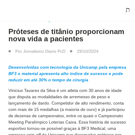
SAÚDE / PREVENÇÃO
Próteses de titânio proporcionam
nova vida a pacientes
Por
Jornalismo Diario PcD
29/10/2024
Desenvolvidas com tecnologia da Unicamp pela empresa
BF3 o material apresenta alto índice de sucesso e pode
reduzir em até 30% o tempo de cirurgia
Vinicius Tavares da Silva é um atleta com 30 anos de idade
que disputa as modalidades de arremesso de peso e
lançamento de dardo. Competidor de alto rendimento, conta
com mais de 15 medalhas (a maioria de ouro) e já participou
de dezenas de campeonatos, entre os quais o Campeonato
Meeting Paralímpico Loterias Caixa. Essa história de sucesso
esportivo tornou-se possível graças à BF3 Medical, uma
empresa
spin-off
da Unicamp que desenvolve próteses por