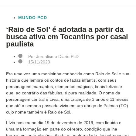
MUNDO PCD
‘Raio de Sol’ é adotada a partir da
busca ativa em Tocantins por casal
paulista
Por
Jornalismo Diario PcD
15/11/2023
Era uma vez uma menininha conhecida como Raio de Sol e sua
história que lembra os contos de fadas infantis, com seus
personagens marcantes, elementos mágicos, finais felizes e
que, ao contrário das fábulas, é pura realidade. O nome da
personagem central é Lívia, uma criança de 3 anos e 11 meses
que até a semana passada vivia em um abrigo de Palmas (TO)
cujo nome também é Raio de Sol.
Lívia nasceu no dia 19 de dezembro de 2019, com líquido e
uma má formação em parte do cérebro, condição que lhe
trouxe muitas limitações. Ainda na maternidade, foi entregue ao