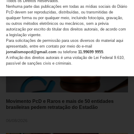
Todos os Direitos Reservados.
Brasil
Nenhuma parte das publicações em todas as mídias sociais do Diário
PcD devem ser reproduzidas, distribuídas, ou transmitidas de
qualquer forma ou por qualquer meio, incluindo fotocópia, gravação,
07/08/2026
ou outros métodos eletrônicos ou mecânicos, sem a prévia
autorização por escrito do titular dos direitos autorais, de acordo com
a legislação vigente.
Para solicitações de permissão para usos diversos do material aqui
apresentado, entre em contato por meio do e-mail
jornalismopcd@gmail.com
ou telefone
11.99699 9955
.
A infração dos direitos autorais é uma violação de Lei Federal 9.610,
passível de sanções civis e criminais.
Movimento PcD e Raros e mais de 50 entidades
brasileiras pedem retratação do Estadão
06/08/2026