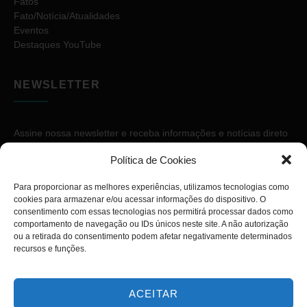
Fatos
Fato/Notícia/Atualidades
Eventos
Destaques YouTube
NEWSLETTER
Assine nossa newsletter e receba informações e notícias direto
no seu e-mail.
Política de Cookies
Para proporcionar as melhores experiências, utilizamos tecnologias como
cookies para armazenar e/ou acessar informações do dispositivo. O
consentimento com essas tecnologias nos permitirá processar dados como
comportamento de navegação ou IDs únicos neste site. A não autorização
ou a retirada do consentimento podem afetar negativamente determinados
ASSINAR
recursos e funções.
ACEITAR