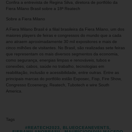
Confira a entrevista de Regina Silva, diretora de portfólio da
Fiera Milano Brasil sobre a 18ª Reatech
Sobre a Fiera Milano
A Fiera Milano Brasil é a filial brasileira da Fiera Milano, um dos
maiores players de feiras e congressos do mundo que a cada
ano atraem aproximadamente 30 mil expositores e mais de
cinco milhões de visitantes. No Brasil, são realizadas sete feiras
que representam os mais diversos segmentos da economia,
como segurança, energias limpas e renováveis, tubos e
conexões, cabos, saúde no trabalho, tecnologias em
reabilitação, inclusão e acessibilidade, entre outras. Entre as
principais marcas do portfólio estão Exposec, Fisp, Fire Show,
Congresso Ecoenergy, Reatech, Tubotech e wire South
America.
Tags
#REATECH2023
,
BLUEOCEANEVENTS
,
FIERAMILANOBRASIL
,
MAURÍCIODUVALMACEDO