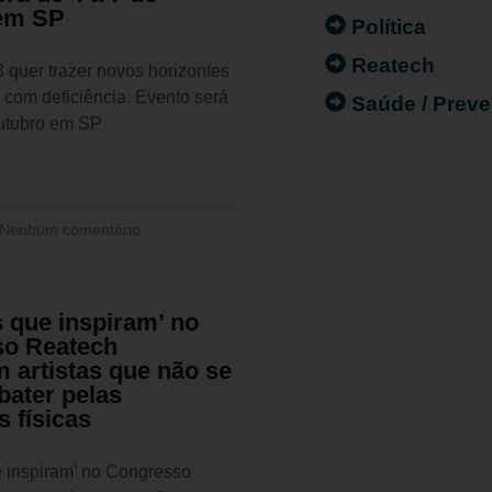
em SP
Política
Reatech
 quer trazer novos horizontes
 com deficiência. Evento será
Saúde / Prev
outubro em SP
Nenhum comentário
s que inspiram’ no
o Reatech
 artistas que não se
bater pelas
s físicas
e inspiram’ no Congresso