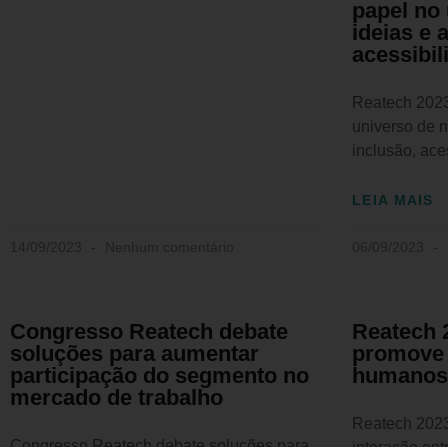
papel no
ideias e 
acessibil
Reatech 2023
universo de n
inclusão, ace
LEIA MAIS
14/09/2023
Nenhum comentário
06/09/2023
Congresso Reatech debate
Reatech 
soluções para aumentar
promove 
participação do segmento no
humanos 
mercado de trabalho
Reatech 202
Congresso Reatech debate soluções para
interação en