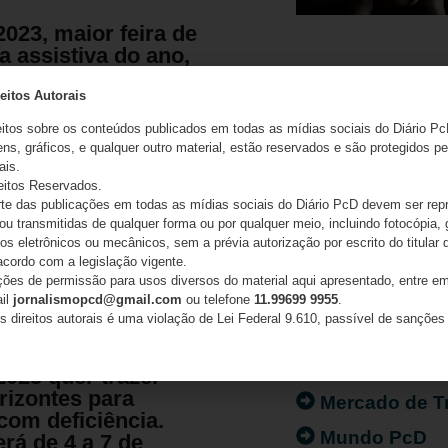
023, maior feira de
a assistiva do ano,
o dia 4 de outubro,
aulo Expo
eitos Autorais
CATEGORIAS
eitos sobre os conteúdos publicados em todas as mídias sociais do Diário Pc
 maior feira de tecnologia
ns, gráficos, e qualquer outro material, estão reservados e são protegidos pe
Acessibilidad
ais.
ano, será aberta no dia 4 de
eitos Reservados.
Artigo/Opiniã
São Paulo Expo
e das publicações em todas as mídias sociais do Diário PcD devem ser rep
 ou transmitidas de qualquer forma ou por qualquer meio, incluindo fotocópia,
Atualidades
s eletrônicos ou mecânicos, sem a prévia autorização por escrito do titular d
Destaques
acordo com a legislação vigente.
ações de permissão para usos diversos do material aqui apresentado, entre em
Nenhum comentário
Fatos
ail
jornalismopcd@gmail.com
ou telefone
11.99699 9955
.
s direitos autorais é uma violação de Lei Federal 9.610, passível de sanções 
Inclusão
Isenção de I
2023 quer trazer
rizontes para
Mercado de T
com deficiência.
Mundo PcD
rá de 4 a 7 de