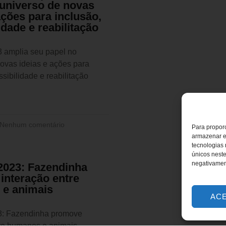
 universo de novas
ações para inclusão,
idade e reabilitação
 amplia seu papel no
ovas ideias e ações para
ssibilidade e reabilitação
Nenhum comentário
Para proporc
armazenar e
tecnologias
únicos neste
negativamen
2023: Fazendinha
interação entre
e animais
AC
3: Fazendinha promove
tre humanos e animais