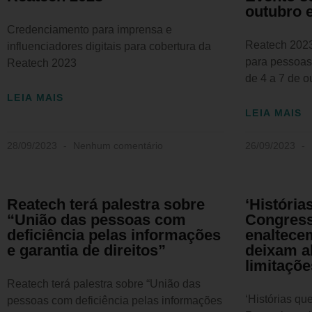
outubro 
Credenciamento para imprensa e
Reatech 2023
influenciadores digitais para cobertura da
para pessoas
Reatech 2023
de 4 a 7 de 
LEIA MAIS
LEIA MAIS
28/09/2023
Nenhum comentário
26/09/2023
Reatech terá palestra sobre
‘História
“União das pessoas com
Congress
deficiência pelas informações
enaltecem
e garantia de direitos”
deixam a
limitaçõe
Reatech terá palestra sobre “União das
‘Histórias qu
pessoas com deficiência pelas informações