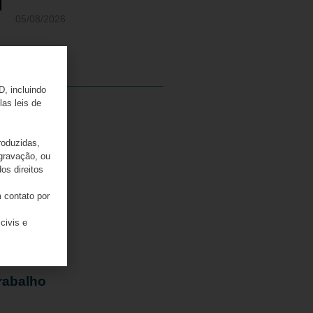
05/08/2026
D, incluindo
las leis de
e
o
roduzidas,
 gravação, ou
os direitos
 contato por
civis e
mpostos
rabalho