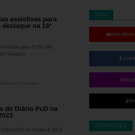
SIGA
as assistivas para
 destaque na 18ª
INSCREVA
assistidas para PcDs são
18ª Reatech
CUR
SIG
Nenhum comentário
S
s do Diário PcD na
2023
DESTAQUES
 Diário PcD na Reatech 2023