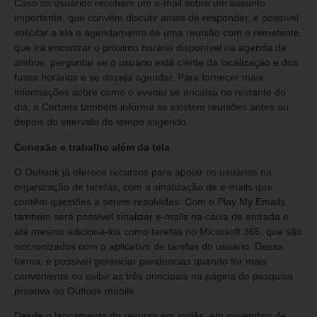
Caso os usuários recebam um e-mail sobre um assunto
importante, que convém discutir antes de responder, é possível
solicitar a ela o agendamento de uma reunião com o remetente,
que irá encontrar o próximo horário disponível na agenda de
ambos, perguntar se o usuário está ciente da localização e dos
fusos horários e se deseja agendar. Para fornecer mais
informações sobre como o evento se encaixa no restante do
dia, a Cortana também informa se existem reuniões antes ou
depois do intervalo de tempo sugerido.
Conexão e trabalho além da tela
O Outlook já oferece recursos para apoiar os usuários na
organização de tarefas, com a sinalização de e-mails que
contêm questões a serem resolvidas. Com o Play My Emails,
também será possível sinalizar e-mails na caixa de entrada e
até mesmo adicioná-los como tarefas no Microsoft 365, que são
sincronizados com o aplicativo de tarefas do usuário. Dessa
forma, é possível gerenciar pendencias quando for mais
conveniente ou exibir as três principais na página de pesquisa
proativa no Outlook mobile.
Desde o lançamento do recurso em inglês, em novembro de