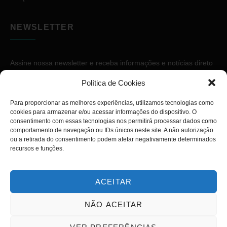
NEWSLETTER
Assine nossa newsletter e receba informações e notícias direto
no seu e-mail.
Política de Cookies
Para proporcionar as melhores experiências, utilizamos tecnologias como
cookies para armazenar e/ou acessar informações do dispositivo. O
consentimento com essas tecnologias nos permitirá processar dados como
comportamento de navegação ou IDs únicos neste site. A não autorização
ou a retirada do consentimento podem afetar negativamente determinados
ASSINAR
recursos e funções.
ACEITAR
NÃO ACEITAR
Copyright © 2026. Diário PcD. Todos os direitos reservados.