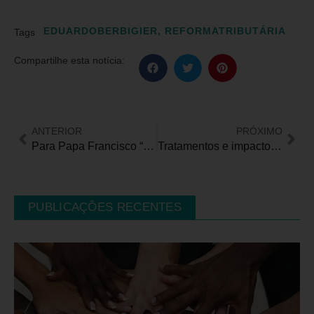
EDUARDOBERBIGIER
,
REFORMATRIBUTÁRIA
Tags
Compartilhe esta notícia:
ANTERIOR
PRÓXIMO
Para Papa Francisco “excluir pessoas com deficiência do mercado de trabalho é uma grave discriminação”
Tratamentos e impactos do TEA no sistema de saúde foram temas de debate em evento da Abramge-PR/SC
PUBLICAÇÕES RECENTES