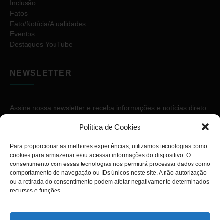
Inclusão
Fatos
Fato/Notícia/Atualidades
Eventos
Destaques YouTube
NEWSLETTER
Assine nossa newsletter e receba informações e notícias direto
no seu e-mail.
Política de Cookies
Para proporcionar as melhores experiências, utilizamos tecnologias como
cookies para armazenar e/ou acessar informações do dispositivo. O
consentimento com essas tecnologias nos permitirá processar dados como
comportamento de navegação ou IDs únicos neste site. A não autorização
ou a retirada do consentimento podem afetar negativamente determinados
ASSINAR
recursos e funções.