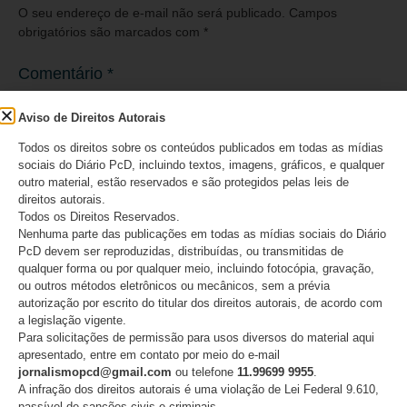
O seu endereço de e-mail não será publicado.
Campos
obrigatórios são marcados com
*
Comentário
*
Aviso de Direitos Autorais
Todos os direitos sobre os conteúdos publicados em todas as mídias
sociais do Diário PcD, incluindo textos, imagens, gráficos, e qualquer
outro material, estão reservados e são protegidos pelas leis de
direitos autorais.
Todos os Direitos Reservados.
Nenhuma parte das publicações em todas as mídias sociais do Diário
PcD devem ser reproduzidas, distribuídas, ou transmitidas de
qualquer forma ou por qualquer meio, incluindo fotocópia, gravação,
ou outros métodos eletrônicos ou mecânicos, sem a prévia
autorização por escrito do titular dos direitos autorais, de acordo com
Nome
*
a legislação vigente.
Para solicitações de permissão para usos diversos do material aqui
apresentado, entre em contato por meio do e-mail
jornalismopcd@gmail.com
ou telefone
11.99699 9955
.
A infração dos direitos autorais é uma violação de Lei Federal 9.610,
passível de sanções civis e criminais.