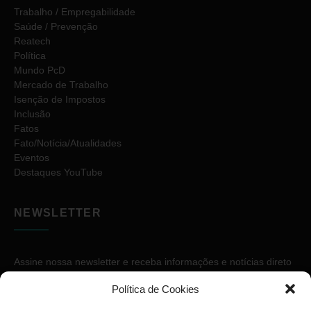
Trabalho / Empregabilidade
Saúde / Prevenção
Reatech
Política
Mundo PcD
Mercado de Trabalho
Isenção de Impostos
Inclusão
Fatos
Fato/Notícia/Atualidades
Eventos
Destaques YouTube
NEWSLETTER
Assine nossa newsletter e receba informações e notícias direto
no seu e-mail.
Política de Cookies