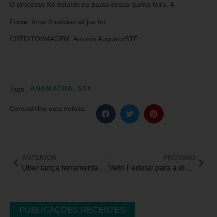
O processo foi incluído na pauta dessa quinta-feira, 4.
Fonte: https://noticias.stf.jus.br/
CRÉDITO/IMAGEM: Antonio Augusto/STF
ANAMATRA
,
STF
Tags
Compartilhe esta notícia:
ANTERIOR
PRÓXIMO
Uber lança ferramenta de autoidentificação para usuários com cão-guia
Veto Federal para a distribuição de cordões com desenhos de girassóis reflete decisões sobre “o custo da exclusão”
PUBLICAÇÕES RECENTES