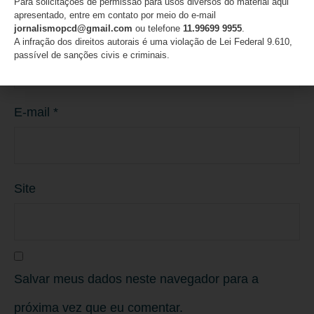
Para solicitações de permissão para usos diversos do material aqui
apresentado, entre em contato por meio do e-mail
jornalismopcd@gmail.com
ou telefone
11.99699 9955
.
Nome
*
A infração dos direitos autorais é uma violação de Lei Federal 9.610,
passível de sanções civis e criminais.
E-mail
*
Site
Salvar meus dados neste navegador para a
próxima vez que eu comentar.