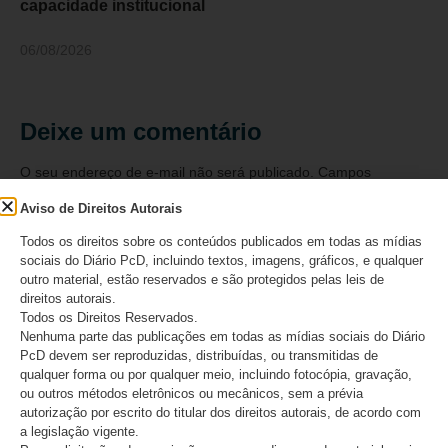
capacidade institucional
06/08/2026
Deixe um comentário
O seu endereço de e-mail não será publicado.
Campos
obrigatórios são marcados com
*
Aviso de Direitos Autorais
Comentário
*
Todos os direitos sobre os conteúdos publicados em todas as mídias
sociais do Diário PcD, incluindo textos, imagens, gráficos, e qualquer
outro material, estão reservados e são protegidos pelas leis de
direitos autorais.
Todos os Direitos Reservados.
Nenhuma parte das publicações em todas as mídias sociais do Diário
PcD devem ser reproduzidas, distribuídas, ou transmitidas de
qualquer forma ou por qualquer meio, incluindo fotocópia, gravação,
ou outros métodos eletrônicos ou mecânicos, sem a prévia
autorização por escrito do titular dos direitos autorais, de acordo com
a legislação vigente.