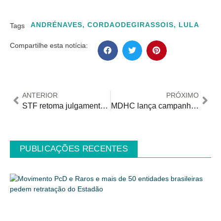
ANDRÉNAVES
,
CORDAODEGIRASSOIS
,
LULA
Tags
Compartilhe esta notícia:
ANTERIOR
PRÓXIMO
STF retoma julgamento sobre isenção de contribuição previdenciária de servidores incapacitados
MDHC lança campanha de enfrentamento ao capacitismo em evento da ONU
PUBLICAÇÕES RECENTES