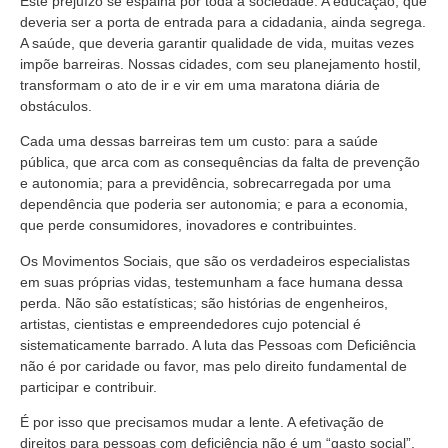
Este prejuízo se espalha por toda a sociedade. A educação, que
deveria ser a porta de entrada para a cidadania, ainda segrega.
A saúde, que deveria garantir qualidade de vida, muitas vezes
impõe barreiras. Nossas cidades, com seu planejamento hostil,
transformam o ato de ir e vir em uma maratona diária de
obstáculos.
Cada uma dessas barreiras tem um custo: para a saúde
pública, que arca com as consequências da falta de prevenção
e autonomia; para a previdência, sobrecarregada por uma
dependência que poderia ser autonomia; e para a economia,
que perde consumidores, inovadores e contribuintes.
Os Movimentos Sociais, que são os verdadeiros especialistas
em suas próprias vidas, testemunham a face humana dessa
perda. Não são estatísticas; são histórias de engenheiros,
artistas, cientistas e empreendedores cujo potencial é
sistematicamente barrado. A luta das Pessoas com Deficiência
não é por caridade ou favor, mas pelo direito fundamental de
participar e contribuir.
É por isso que precisamos mudar a lente. A efetivação de
direitos para pessoas com deficiência não é um “gasto social”,