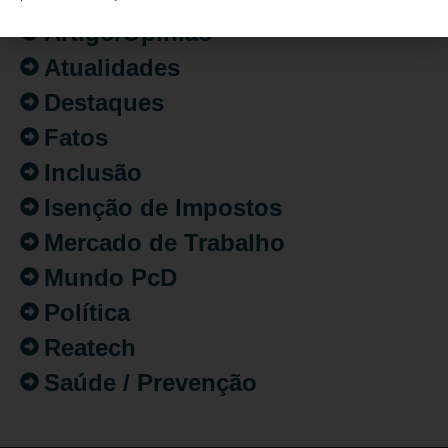
Artigo/Opinião
Atualidades
Destaques
Fatos
Inclusão
Isenção de Impostos
Mercado de Trabalho
Mundo PcD
Política
Reatech
Saúde / Prevenção