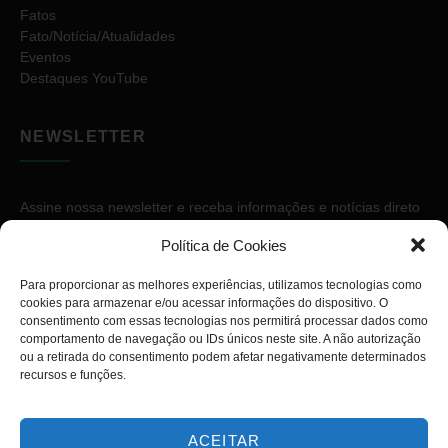
Fatos
Fato/Notícia/Atualidades
Eventos
Destaques YouTube
NEWSLETTER
Assine nossa newsletter e receba informações e notícias direto
no seu e-mail.
Política de Cookies
Para proporcionar as melhores experiências, utilizamos tecnologias como
cookies para armazenar e/ou acessar informações do dispositivo. O
consentimento com essas tecnologias nos permitirá processar dados como
comportamento de navegação ou IDs únicos neste site. A não autorização
ou a retirada do consentimento podem afetar negativamente determinados
ASSINAR
recursos e funções.
ACEITAR