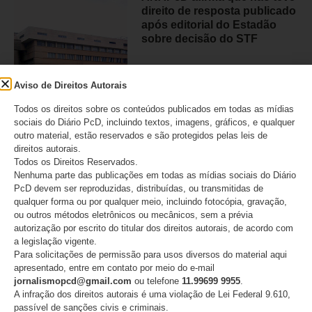
direito de resposta publicado
após editorial do Estadão
sobre decisão do STF
06/08/2026
Aviso de Direitos Autorais
Todos os direitos sobre os conteúdos publicados em todas as mídias
sociais do Diário PcD, incluindo textos, imagens, gráficos, e qualquer
Judiciário condenou médico
outro material, estão reservados e são protegidos pelas leis de
que provocou perda de visão
direitos autorais.
em 21 pessoas em São Paulo
Todos os Direitos Reservados.
Nenhuma parte das publicações em todas as mídias sociais do Diário
05/08/2026
PcD devem ser reproduzidas, distribuídas, ou transmitidas de
qualquer forma ou por qualquer meio, incluindo fotocópia, gravação,
ou outros métodos eletrônicos ou mecânicos, sem a prévia
autorização por escrito do titular dos direitos autorais, de acordo com
a legislação vigente.
Para solicitações de permissão para usos diversos do material aqui
apresentado, entre em contato por meio do e-mail
CATEGORIAS
jornalismopcd@gmail.com
ou telefone
11.99699 9955
.
A infração dos direitos autorais é uma violação de Lei Federal 9.610,
Acessibilidade
passível de sanções civis e criminais.