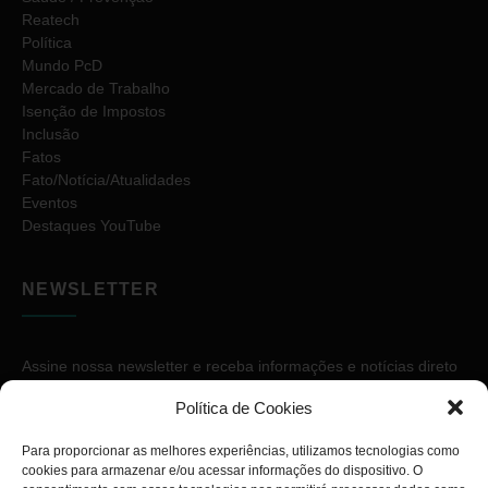
Reatech
Política
Mundo PcD
Mercado de Trabalho
Isenção de Impostos
Inclusão
Fatos
Fato/Notícia/Atualidades
Eventos
Destaques YouTube
NEWSLETTER
Assine nossa newsletter e receba informações e notícias direto
no seu e-mail.
Política de Cookies
Para proporcionar as melhores experiências, utilizamos tecnologias como
cookies para armazenar e/ou acessar informações do dispositivo. O