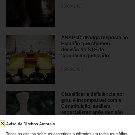
05/08/2026
ANAPcD divulga resposta ao
Estadão que chamou
decisão do STF de
‘populismo judiciário’
05/08/2026
Classificar a deficiência por
grau é incompatível com a
Constituição, avaliam
especialistas após decisão
histórica do STF
Aviso de Direitos Autorais
04/08/2026
Todos os direitos sobre os conteúdos publicados em todas as mídias