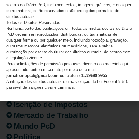
sociais do Diário PcD, incluindo textos, imagens, gráficos, e qualquer
outro material, estão reservados e são protegidos pelas leis de
direitos autorais.
CATEGORIAS
Todos os Direitos Reservados.
Nenhuma parte das publicações em todas as mídias sociais do Diário
PcD devem ser reproduzidas, distribuídas, ou transmitidas de
Acessibilidade
qualquer forma ou por qualquer meio, incluindo fotocópia, gravação,
ou outros métodos eletrônicos ou mecânicos, sem a prévia
Artigo/Opinião
autorização por escrito do titular dos direitos autorais, de acordo com
a legislação vigente.
Atualidades
Para solicitações de permissão para usos diversos do material aqui
apresentado, entre em contato por meio do e-mail
Destaques
jornalismopcd@gmail.com
ou telefone
11.99699 9955
.
Fatos
A infração dos direitos autorais é uma violação de Lei Federal 9.610,
passível de sanções civis e criminais.
Inclusão
Isenção de Impostos
Mercado de Trabalho
Mundo PcD
Política