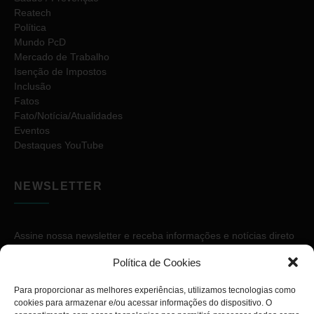
Reatech
Política
Mundo PcD
Mercado de Trabalho
Isenção de Impostos
Inclusão
Fatos
Fato/Notícia/Atualidades
Eventos
Destaques YouTube
NEWSLETTER
Assine nossa newsletter e receba informações e notícias direto
no seu e-mail.
Política de Cookies
Para proporcionar as melhores experiências, utilizamos tecnologias como
cookies para armazenar e/ou acessar informações do dispositivo. O