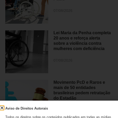
07/08/2026
Lei Maria da Penha completa
20 anos e reforça alerta
sobre a violência contra
mulheres com deficiência
07/08/2026
Movimento PcD e Raros e
mais de 50 entidades
brasileiras pedem retratação
do Estadão
Aviso de Direitos Autorais
06/08/2026
Todos os direitos sobre os conteúdos publicados em todas as mídias