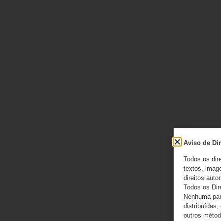
Aviso de Dir
Todos os dir
textos, image
direitos autor
Todos os Dir
Nenhuma part
distribuídas,
outros método