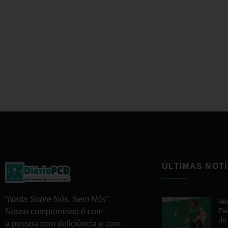
ÚLTIMAS NOTÍ
“
Nada Sobre Nós. Sem Nós”
.
At
Pa
Nosso compromisso é com
do
a pessoa com deficiência e com