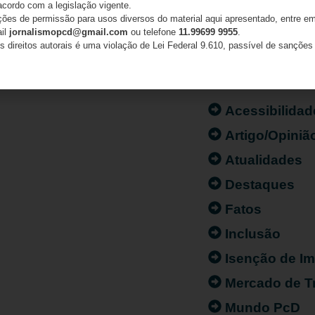
acordo com a legislação vigente.
ações de permissão para usos diversos do material aqui apresentado, entre em
ail
jornalismopcd@gmail.com
ou telefone
11.99699 9955
.
s direitos autorais é uma violação de Lei Federal 9.610, passível de sanções 
CATEGORIAS
Acessibilidad
Artigo/Opiniã
Atualidades
Destaques
Fatos
Inclusão
Isenção de I
Mercado de T
Mundo PcD