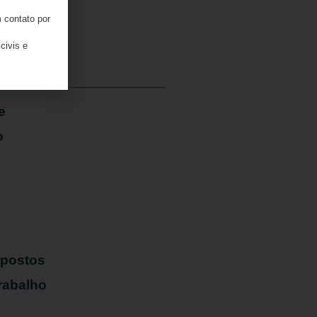
 contato por
05/08/2026
civis e
e
o
mpostos
rabalho