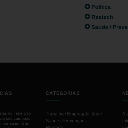
Política
Reatech
Saúde / Prev
CIAS
CATEGORIAS
N
letas do Time São
Trabalho / Empregabilidade
As
ulo são campeãs
Saúde / Prevenção
in
 Internacional de
Reatech
se