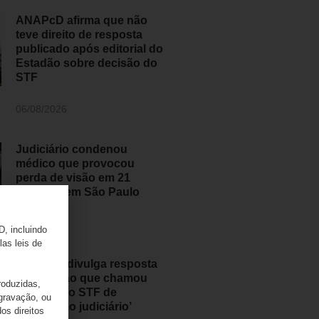
ANAPcD afirma que não
teve direito de resposta
publicado após editorial do
Estadão sobre decisão do
STF
06/08/2026
Judiciário condenou
médico que provocou
perda de visão em 21
pessoas em São Paulo
05/08/2026
D, incluindo
las leis de
ANAPcD divulga resposta
ao Estadão que chamou
roduzidas,
decisão do STF de
 gravação, ou
‘populismo judiciário’
os direitos