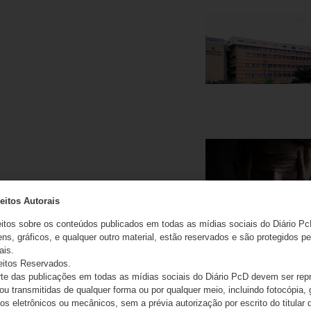
eitos Autorais
eitos sobre os conteúdos publicados em todas as mídias sociais do Diário Pc
ns, gráficos, e qualquer outro material, estão reservados e são protegidos pe
ais.
eitos Reservados.
e das publicações em todas as mídias sociais do Diário PcD devem ser rep
 ou transmitidas de qualquer forma ou por qualquer meio, incluindo fotocópia,
s eletrônicos ou mecânicos, sem a prévia autorização por escrito do titular d