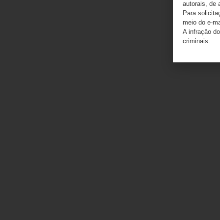
autorais, de 
Para solicit
meio do e-m
A infração do
criminais.