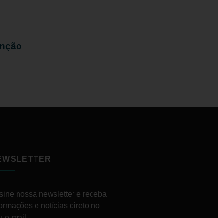
enção
EWSLETTER
sine nossa newsletter e receba
formações e notícias direto no
u e-mail.