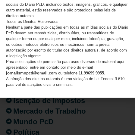
sociais do Diário PcD, incluindo textos, imagens, gráficos, e qualquer
outro material, estão reservados e são protegidos pelas leis de
direitos autorais.
CATEGORIAS
Todos os Direitos Reservados.
Nenhuma parte das publicações em todas as mídias sociais do Diário
PcD devem ser reproduzidas, distribuídas, ou transmitidas de
Acessibilidade
qualquer forma ou por qualquer meio, incluindo fotocópia, gravação,
ou outros métodos eletrônicos ou mecânicos, sem a prévia
Artigo/Opinião
autorização por escrito do titular dos direitos autorais, de acordo com
a legislação vigente.
Atualidades
Para solicitações de permissão para usos diversos do material aqui
Destaques
apresentado, entre em contato por meio do e-mail
jornalismopcd@gmail.com
ou telefone
11.99699 9955
.
Fatos
A infração dos direitos autorais é uma violação de Lei Federal 9.610,
passível de sanções civis e criminais.
Inclusão
Isenção de Impostos
Mercado de Trabalho
Mundo PcD
Política