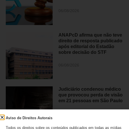
06/08/2026
ANAPcD afirma que não teve
direito de resposta publicado
após editorial do Estadão
sobre decisão do STF
06/08/2026
Judiciário condenou médico
que provocou perda de visão
em 21 pessoas em São Paulo
05/08/2026
Aviso de Direitos Autorais
Todos os direitos sobre os conteúdos publicados em todas as mídias