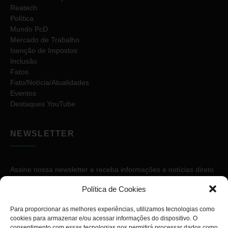
Reatech
Política
Mundo PcD
Mercado de Trabalho
Isenção de Impostos
Inclusão
Fatos
Fato/Notícia/Atualidades
Eventos
Destaques YouTube
NEWSLETTER
Assine nossa newsletter e receba informações e notícias direto
no seu e-mail.
Política de Cookies
Para proporcionar as melhores experiências, utilizamos tecnologias como
cookies para armazenar e/ou acessar informações do dispositivo. O
consentimento com essas tecnologias nos permitirá processar dados como