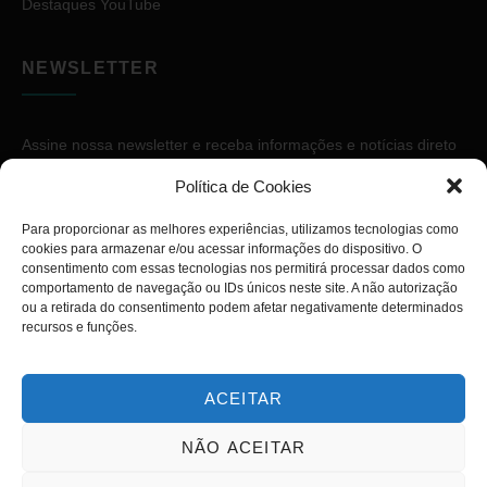
Destaques YouTube
NEWSLETTER
Assine nossa newsletter e receba informações e notícias direto
no seu e-mail.
Política de Cookies
Para proporcionar as melhores experiências, utilizamos tecnologias como
cookies para armazenar e/ou acessar informações do dispositivo. O
consentimento com essas tecnologias nos permitirá processar dados como
comportamento de navegação ou IDs únicos neste site. A não autorização
ou a retirada do consentimento podem afetar negativamente determinados
ASSINAR
recursos e funções.
ACEITAR
NÃO ACEITAR
Copyright © 2026. Diário PcD. Todos os direitos reservados.