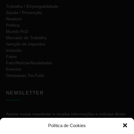
Trabalho / Empregabilidade
Saúde / Prevenção
Reatech
Política
Mundo PcD
Mercado de Trabalho
Isenção de Impostos
Inclusão
Fatos
Fato/Notícia/Atualidades
Eventos
Destaques YouTube
NEWSLETTER
Assine nossa newsletter e receba informações e notícias direto
no seu e-mail.
Política de Cookies