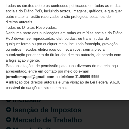
06/08/2026
Todos os direitos sobre os conteúdos publicados em todas as mídias
sociais do Diário PcD, incluindo textos, imagens, gráficos, e qualquer
outro material, estão reservados e são protegidos pelas leis de
direitos autorais.
Todos os Direitos Reservados.
Nenhuma parte das publicações em todas as mídias sociais do Diário
CATEGORIAS
PcD devem ser reproduzidas, distribuídas, ou transmitidas de
qualquer forma ou por qualquer meio, incluindo fotocópia, gravação,
Acessibilidade
ou outros métodos eletrônicos ou mecânicos, sem a prévia
autorização por escrito do titular dos direitos autorais, de acordo com
Artigo/Opinião
a legislação vigente.
Para solicitações de permissão para usos diversos do material aqui
Atualidades
apresentado, entre em contato por meio do e-mail
jornalismopcd@gmail.com
ou telefone
11.99699 9955
.
Destaques
A infração dos direitos autorais é uma violação de Lei Federal 9.610,
passível de sanções civis e criminais.
Fatos
Inclusão
Isenção de Impostos
Mercado de Trabalho