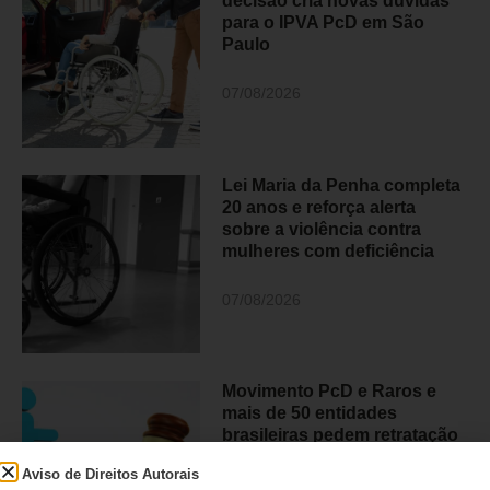
decisão cria novas dúvidas
para o IPVA PcD em São
Paulo
07/08/2026
Lei Maria da Penha completa
20 anos e reforça alerta
sobre a violência contra
mulheres com deficiência
07/08/2026
Movimento PcD e Raros e
mais de 50 entidades
brasileiras pedem retratação
do Estadão
Aviso de Direitos Autorais