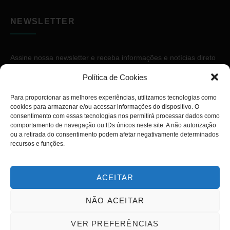
NEWSLETTER
Assine nossa newsletter e receba informações e notícias direto
no seu e-mail.
Política de Cookies
Para proporcionar as melhores experiências, utilizamos tecnologias como
cookies para armazenar e/ou acessar informações do dispositivo. O
consentimento com essas tecnologias nos permitirá processar dados como
comportamento de navegação ou IDs únicos neste site. A não autorização
ou a retirada do consentimento podem afetar negativamente determinados
ASSINAR
recursos e funções.
ACEITAR
NÃO ACEITAR
Copyright © 2026. Diário PcD. Todos os direitos reservados.
VER PREFERÊNCIAS