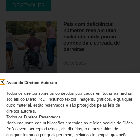
DESTAQUES
Pais com deficiência:
números revelam uma
realidade ainda pouco
conhecida e cercada de
barreiras
09/08/2026
Aviso de Direitos Autorais
Dia dos Pais: a dor silenciosa
dos pais que acompanham o
Todos os direitos sobre os conteúdos publicados em todas as mídias
tratamento dos filhos à
sociais do Diário PcD, incluindo textos, imagens, gráficos, e qualquer
distância
outro material, estão reservados e são protegidos pelas leis de
direitos autorais.
09/08/2026
Todos os Direitos Reservados.
Nenhuma parte das publicações em todas as mídias sociais do Diário
PcD devem ser reproduzidas, distribuídas, ou transmitidas de
qualquer forma ou por qualquer meio, incluindo fotocópia, gravação,