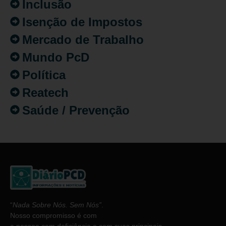
Inclusão
Isenção de Impostos
Mercado de Trabalho
Mundo PcD
Política
Reatech
Saúde / Prevenção
“
Nada Sobre Nós. Sem Nós”
.
Nosso compromisso é com
a pessoa com deficiência e com suas principais