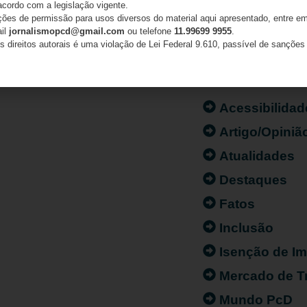
acordo com a legislação vigente.
ações de permissão para usos diversos do material aqui apresentado, entre em
ail
jornalismopcd@gmail.com
ou telefone
11.99699 9955
.
s direitos autorais é uma violação de Lei Federal 9.610, passível de sanções 
CATEGORIAS
Acessibilidad
Artigo/Opiniã
Atualidades
Destaques
Fatos
Inclusão
Isenção de I
Mercado de T
Mundo PcD