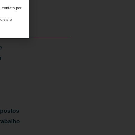
 contato por
05/08/2026
civis e
e
o
mpostos
rabalho