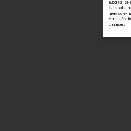
autorais, de 
Para solicit
meio do e-m
A infração do
criminais.