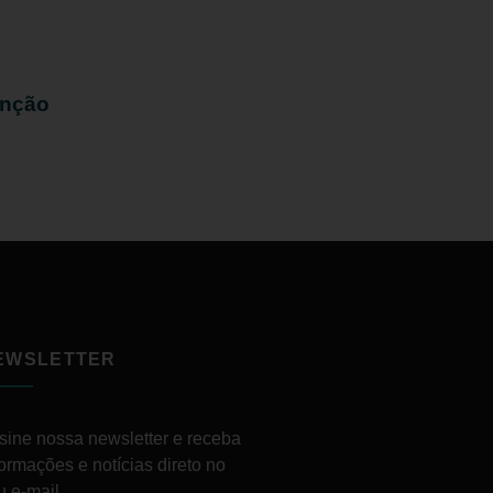
enção
EWSLETTER
sine nossa newsletter e receba
formações e notícias direto no
u e-mail.