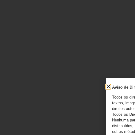
Aviso de Dir
Todos os dir
textos, image
direitos autor
Todos os Dir
Nenhuma part
distribuídas,
outros método