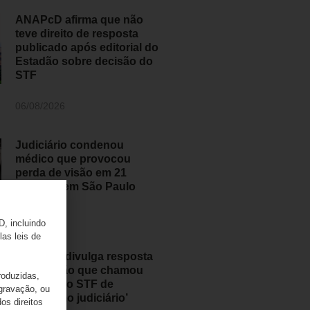
ANAPcD afirma que não
teve direito de resposta
publicado após editorial do
Estadão sobre decisão do
STF
06/08/2026
Judiciário condenou
médico que provocou
perda de visão em 21
pessoas em São Paulo
05/08/2026
D, incluindo
las leis de
ANAPcD divulga resposta
ao Estadão que chamou
roduzidas,
decisão do STF de
 gravação, ou
‘populismo judiciário’
os direitos