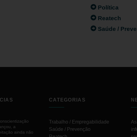
Política
Reatech
Saúde / Prev
CIAS
CATEGORIAS
N
conscientização
Trabalho / Empregabilidade
As
ançou, a
Saúde / Prevenção
in
eitação ainda não
Reatech
se