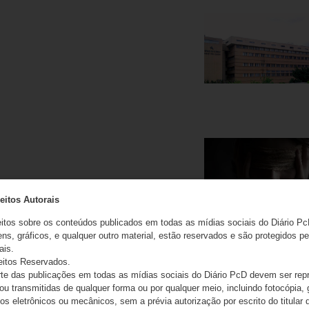
eitos Autorais
eitos sobre os conteúdos publicados em todas as mídias sociais do Diário Pc
ns, gráficos, e qualquer outro material, estão reservados e são protegidos pe
ais.
eitos Reservados.
e das publicações em todas as mídias sociais do Diário PcD devem ser rep
 ou transmitidas de qualquer forma ou por qualquer meio, incluindo fotocópia,
s eletrônicos ou mecânicos, sem a prévia autorização por escrito do titular d