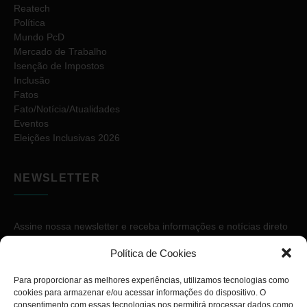
Reatech
Política
Mundo PcD
Mercado de Trabalho
Isenção de Impostos
Inclusão
Fatos
Fato/Notícia/Atualidades
Eventos
Eleições Inclusivas 2026
NEWSLETTER
Assine nossa newsletter e receba informações e notícias direto
no seu e-mail.
Política de Cookies
Para proporcionar as melhores experiências, utilizamos tecnologias como
cookies para armazenar e/ou acessar informações do dispositivo. O
consentimento com essas tecnologias nos permitirá processar dados como