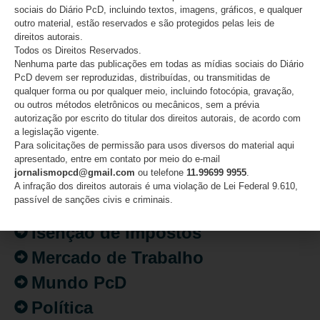
sociais do Diário PcD, incluindo textos, imagens, gráficos, e qualquer
outro material, estão reservados e são protegidos pelas leis de
direitos autorais.
CATEGORIAS
Todos os Direitos Reservados.
Nenhuma parte das publicações em todas as mídias sociais do Diário
PcD devem ser reproduzidas, distribuídas, ou transmitidas de
Acessibilidade
qualquer forma ou por qualquer meio, incluindo fotocópia, gravação,
Artigo/Opinião
ou outros métodos eletrônicos ou mecânicos, sem a prévia
autorização por escrito do titular dos direitos autorais, de acordo com
Atualidades
a legislação vigente.
Para solicitações de permissão para usos diversos do material aqui
Destaques
apresentado, entre em contato por meio do e-mail
jornalismopcd@gmail.com
ou telefone
11.99699 9955
.
Fatos
A infração dos direitos autorais é uma violação de Lei Federal 9.610,
passível de sanções civis e criminais.
Inclusão
Isenção de Impostos
Mercado de Trabalho
Mundo PcD
Política