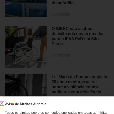
do acórdão
08/08/2026
O IMESC não acabou:
decisão cria novas dúvidas
para o IPVA PcD em São
Paulo
07/08/2026
Lei Maria da Penha completa
20 anos e reforça alerta
sobre a violência contra
mulheres com deficiência
07/08/2026
Aviso de Direitos Autorais
Todos os direitos sobre os conteúdos publicados em todas as mídias