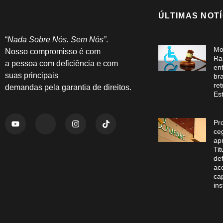
ÚLTIMAS NOTÍ
“
Nada Sobre Nós. Sem Nós”
.
Mo
Nosso compromisso é com
Ra
a pessoa com deficiência e com
en
suas principais
br
re
demandas pela garantia de direitos.
Es
Pr
ce
ap
Ti
de
ac
ca
ins