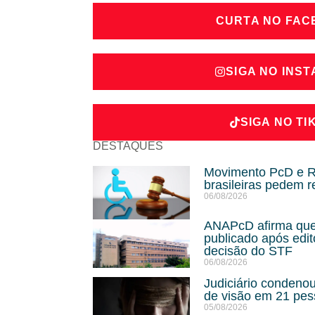
CURTA NO FA
SIGA NO INS
SIGA NO TI
DESTAQUES
Movimento PcD e Ra
brasileiras pedem r
06/08/2026
ANAPcD afirma que 
publicado após edit
decisão do STF
06/08/2026
Judiciário condeno
de visão em 21 pe
05/08/2026