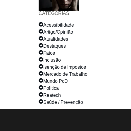
CATEGORIAS
Acessibilidade
Artigo/Opinião
Atualidades
Destaques
Fatos
Inclusão
Isenção de Impostos
Mercado de Trabalho
Mundo PcD
Política
Reatech
Saúde / Prevenção