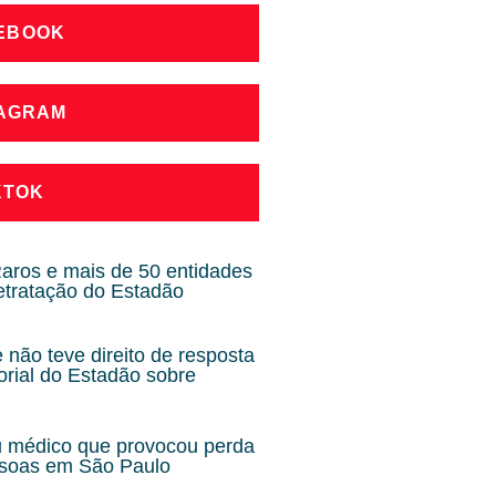
CEBOOK
TAGRAM
KTOK
ros e mais de 50 entidades
etratação do Estadão
não teve direito de resposta
orial do Estadão sobre
u médico que provocou perda
ssoas em São Paulo