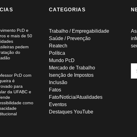
CIAS
CATEGORIAS
N
vimento PcD e
Trabalho / Empregabilidade
As
ros e mais de 50
Saúde / Prevenção
in
tidades
Reatech
se
asileiras pedem
tratação do
Política
tadão
Mundo PcD
Mercado de Trabalho
Isenção de Impostos
ofessor PcD com
gueira é
Inclusão
rovado para
Fatos
tular da UFABC e
Fato/Notícia/Atualidades
fende
essibilidade como
Eventos
pacidade
Destaques YouTube
titucional