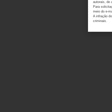
autorais, de 
Para solicit
meio do e-m
A infração do
criminais.