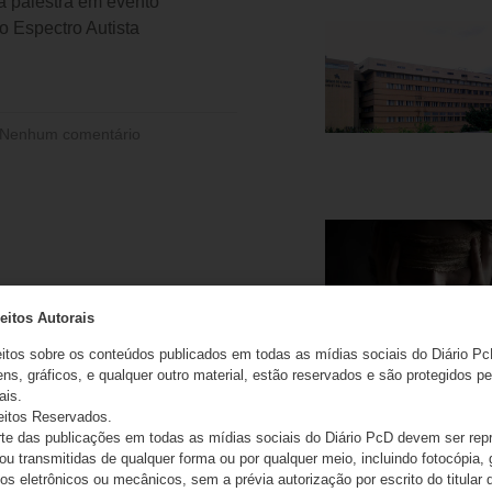
ará palestra em evento
o Espectro Autista
Nenhum comentário
eitos Autorais
eitos sobre os conteúdos publicados em todas as mídias sociais do Diário Pc
ns, gráficos, e qualquer outro material, estão reservados e são protegidos pe
ais.
eitos Reservados.
e das publicações em todas as mídias sociais do Diário PcD devem ser rep
 ou transmitidas de qualquer forma ou por qualquer meio, incluindo fotocópia,
s eletrônicos ou mecânicos, sem a prévia autorização por escrito do titular d