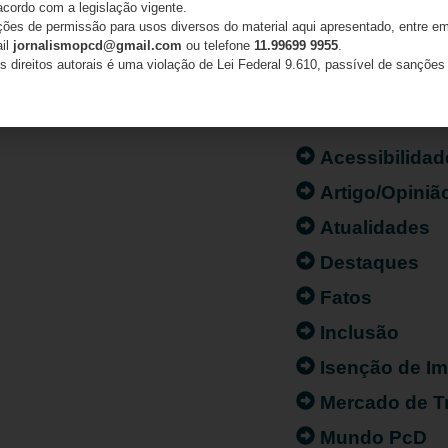
acordo com a legislação vigente.
ações de permissão para usos diversos do material aqui apresentado, entre em
ail
jornalismopcd@gmail.com
ou telefone
11.99699 9955
.
s direitos autorais é uma violação de Lei Federal 9.610, passível de sanções 
CATEGORIAS
Acessibilidad
Artigo/Opiniã
Atualidades
Destaques
Fatos
Inclusão
Isenção de I
Mercado de T
Mundo PcD