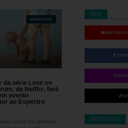
SIGA
MUNDO PCD
INSCREVA
CUR
SIG
r da série Love on
rum, da Netflix, fará
 em evento
S
or ao Espectro
DESTAQUES
série Love on the Spectrum,