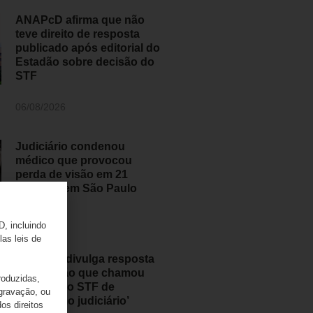
ANAPcD afirma que não
teve direito de resposta
publicado após editorial do
Estadão sobre decisão do
STF
06/08/2026
Judiciário condenou
médico que provocou
perda de visão em 21
pessoas em São Paulo
05/08/2026
D, incluindo
las leis de
ANAPcD divulga resposta
ao Estadão que chamou
roduzidas,
decisão do STF de
 gravação, ou
‘populismo judiciário’
os direitos