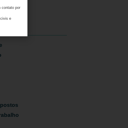
 contato por
05/08/2026
civis e
e
o
mpostos
rabalho