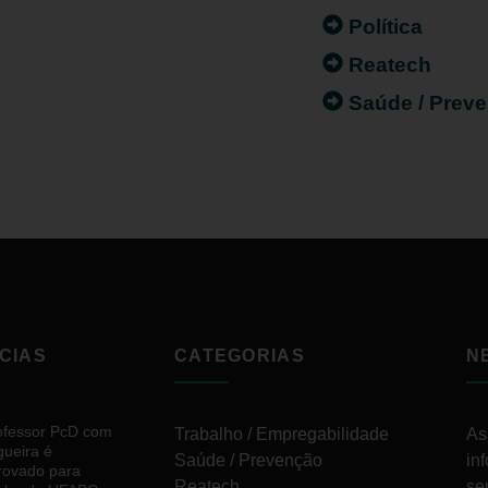
Política
Reatech
Saúde / Prev
CIAS
CATEGORIAS
N
ofessor PcD com
Trabalho / Empregabilidade
As
gueira é
Saúde / Prevenção
in
rovado para
Reatech
se