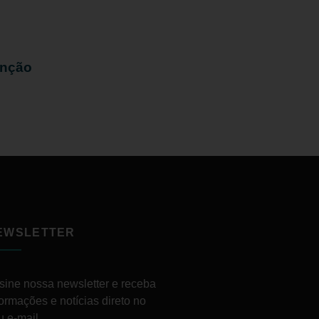
enção
EWSLETTER
sine nossa newsletter e receba
formações e notícias direto no
u e-mail.