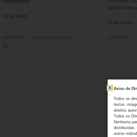
da Netflix, f
estereótipos
sobre Amor a
LEIA MAIS
LEIA MAIS
04/07/2026
Nenhum comentário
18/06/2026
Aviso de Dir
Todos os dir
textos, image
direitos autor
Todos os Dir
Nenhuma part
distribuídas,
outros método