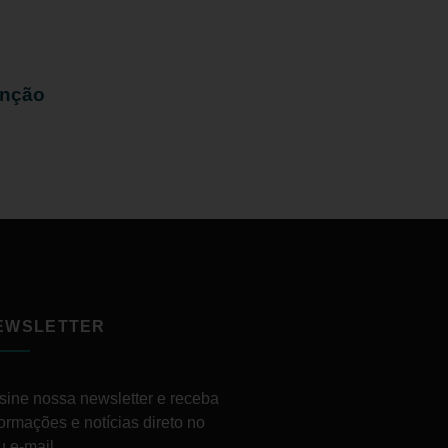
enção
EWSLETTER
sine nossa newsletter e receba
formações e notícias direto no
u e-mail.