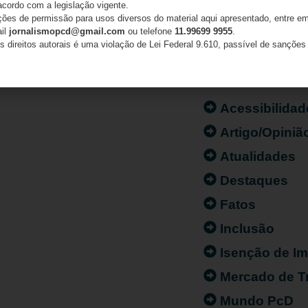
acordo com a legislação vigente.
ações de permissão para usos diversos do material aqui apresentado, entre em
ail
jornalismopcd@gmail.com
ou telefone
11.99699 9955
.
s direitos autorais é uma violação de Lei Federal 9.610, passível de sanções 
CATEGORIAS
Acessibilidad
Artigo/Opiniã
Atualidades
Destaques
Fatos
Inclusão
Isenção de I
Mercado de T
Mundo PcD