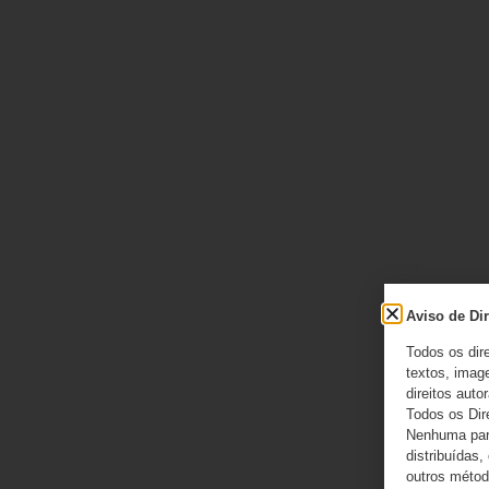
Aviso de Dir
Todos os dir
textos, image
direitos autor
Todos os Dir
Nenhuma part
distribuídas,
outros método