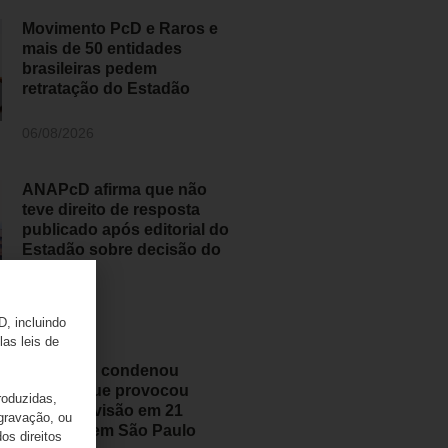
Movimento PcD e Raros e
mais de 50 entidades
brasileiras pedem
retratação do Estadão
06/08/2026
ANAPcD afirma que não
teve direito de resposta
publicado após editorial do
Estadão sobre decisão do
STF
06/08/2026
D, incluindo
las leis de
Judiciário condenou
médico que provocou
roduzidas,
perda de visão em 21
 gravação, ou
pessoas em São Paulo
os direitos