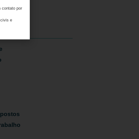
 contato por
05/08/2026
civis e
e
o
mpostos
rabalho