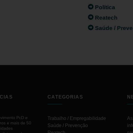
Política
Reatech
Saúde / Prev
CIAS
CATEGORIAS
N
vimento PcD e
Trabalho / Empregabilidade
As
ros e mais de 50
Saúde / Prevenção
in
tidades
Reatech
se