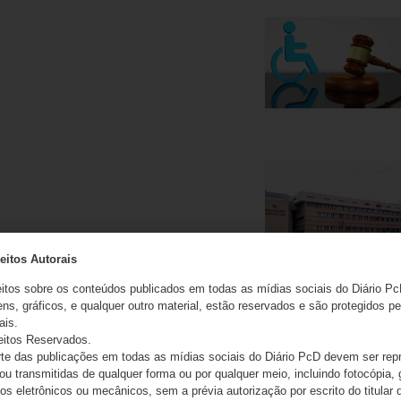
eitos Autorais
eitos sobre os conteúdos publicados em todas as mídias sociais do Diário Pc
ns, gráficos, e qualquer outro material, estão reservados e são protegidos pe
ais.
eitos Reservados.
e das publicações em todas as mídias sociais do Diário PcD devem ser rep
 ou transmitidas de qualquer forma ou por qualquer meio, incluindo fotocópia,
s eletrônicos ou mecânicos, sem a prévia autorização por escrito do titular d