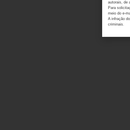
autorais, de 
Para solicit
meio do e-m
A infração do
criminais.