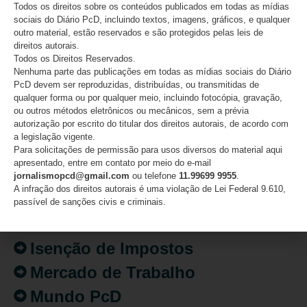
Todos os direitos sobre os conteúdos publicados em todas as mídias
04/08/2026
sociais do Diário PcD, incluindo textos, imagens, gráficos, e qualquer
outro material, estão reservados e são protegidos pelas leis de
direitos autorais.
Todos os Direitos Reservados.
CATEGORIAS
Nenhuma parte das publicações em todas as mídias sociais do Diário
PcD devem ser reproduzidas, distribuídas, ou transmitidas de
qualquer forma ou por qualquer meio, incluindo fotocópia, gravação,
Acessibilidade
ou outros métodos eletrônicos ou mecânicos, sem a prévia
autorização por escrito do titular dos direitos autorais, de acordo com
Artigo/Opinião
a legislação vigente.
Atualidades
Para solicitações de permissão para usos diversos do material aqui
apresentado, entre em contato por meio do e-mail
Destaques
jornalismopcd@gmail.com
ou telefone
11.99699 9955
.
A infração dos direitos autorais é uma violação de Lei Federal 9.610,
Fatos
passível de sanções civis e criminais.
Inclusão
Isenção de Impostos
Mercado de Trabalho
Mundo PcD