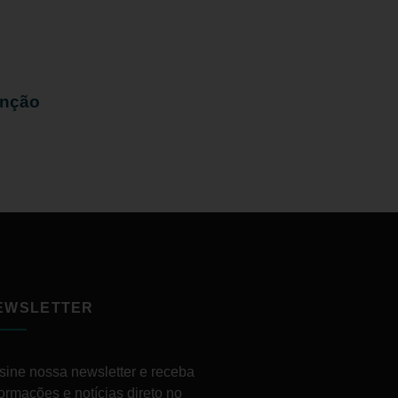
enção
EWSLETTER
sine nossa newsletter e receba
formações e notícias direto no