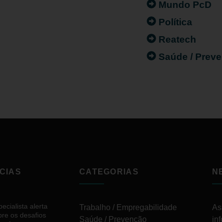
Mundo PcD
Política
Reatech
Saúde / Prev
CIAS
CATEGORIAS
N
ecialista alerta
Trabalho / Empregabilidade
As
bre os desafios
Saúde / Prevenção
in