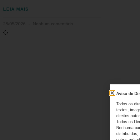
LEIA MAIS
28/05/2026
Nenhum comentário
Aviso de Dir
Todos os dir
textos, image
direitos autor
Todos os Dir
Nenhuma part
distribuídas,
outros método