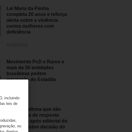
Lei Maria da Penha
completa 20 anos e reforça
alerta sobre a violência
contra mulheres com
deficiência
07/08/2026
Movimento PcD e Raros e
mais de 50 entidades
brasileiras pedem
retratação do Estadão
06/08/2026
D, incluindo
las leis de
ANAPcD afirma que não
teve direito de resposta
roduzidas,
publicado após editorial do
 gravação, ou
Estadão sobre decisão do
os direitos