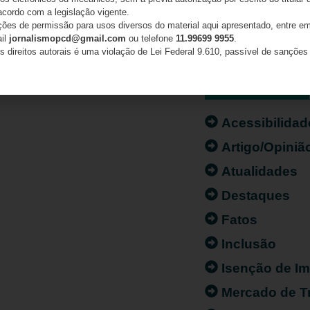
acordo com a legislação vigente.
ações de permissão para usos diversos do material aqui apresentado, entre em
ail
jornalismopcd@gmail.com
ou telefone
11.99699 9955
.
s direitos autorais é uma violação de Lei Federal 9.610, passível de sanções 
CATEGORIAS
Acessibilidad
Artigo/Opiniã
Atualidades
Destaques
Fatos
Inclusão
Isenção de I
Mercado de T