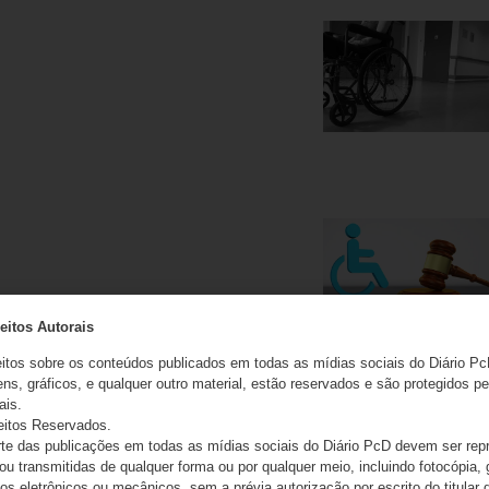
eitos Autorais
eitos sobre os conteúdos publicados em todas as mídias sociais do Diário Pc
ns, gráficos, e qualquer outro material, estão reservados e são protegidos pe
ais.
eitos Reservados.
e das publicações em todas as mídias sociais do Diário PcD devem ser rep
 ou transmitidas de qualquer forma ou por qualquer meio, incluindo fotocópia,
s eletrônicos ou mecânicos, sem a prévia autorização por escrito do titular d