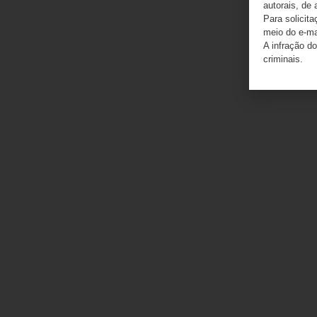
autorais, de 
Para solicit
meio do e-m
A infração do
criminais.