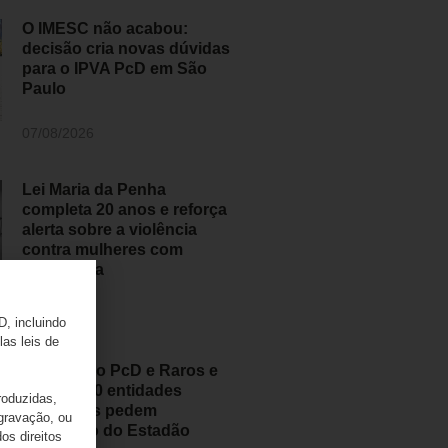
O IMESC não acabou:
decisão cria novas dúvidas
para o IPVA PcD em São
Paulo
07/08/2026
Lei Maria da Penha
completa 20 anos e reforça
alerta sobre a violência
contra mulheres com
deficiência
07/08/2026
D, incluindo
las leis de
Movimento PcD e Raros e
mais de 50 entidades
roduzidas,
brasileiras pedem
 gravação, ou
retratação do Estadão
os direitos