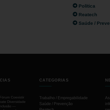
Política
Reatech
Saúde / Prev
CIAS
CATEGORIAS
N
 Fórum Coexistir
Trabalho / Empregabilidade
As
bate Diversidade
Saúde / Prevenção
in
Inclusão —
Reatech
se