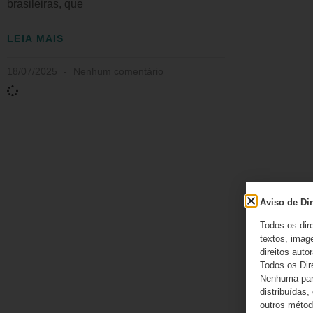
brasileiras, que
LEIA MAIS
18/07/2025
Nenhum comentário
Aviso de Dir
Todos os dir
textos, image
direitos autor
Todos os Dir
Nenhuma part
distribuídas,
outros método