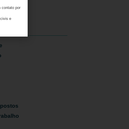
 contato por
06/08/2026
civis e
e
o
mpostos
rabalho