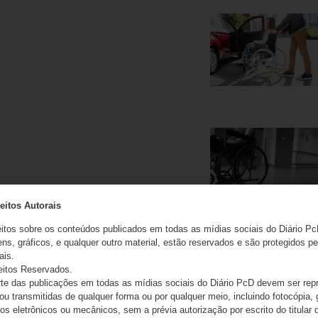
eitos Autorais
eitos sobre os conteúdos publicados em todas as mídias sociais do Diário Pc
ns, gráficos, e qualquer outro material, estão reservados e são protegidos pe
ais.
eitos Reservados.
e das publicações em todas as mídias sociais do Diário PcD devem ser rep
 ou transmitidas de qualquer forma ou por qualquer meio, incluindo fotocópia,
s eletrônicos ou mecânicos, sem a prévia autorização por escrito do titular d