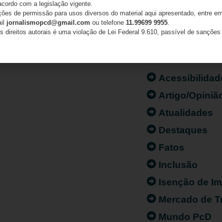
acordo com a legislação vigente.
ações de permissão para usos diversos do material aqui apresentado, entre em
ail
jornalismopcd@gmail.com
ou telefone
11.99699 9955
.
s direitos autorais é uma violação de Lei Federal 9.610, passível de sanções 
CATEGORIAS
Acessibilidad
Artigo/Opiniã
Atualidades
Destaques
Fatos
Inclusão
Isenção de I
Mercado de T
Mundo PcD