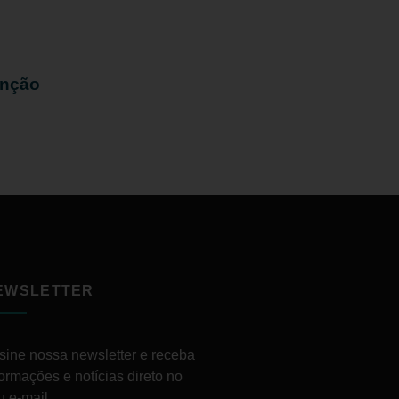
enção
EWSLETTER
sine nossa newsletter e receba
formações e notícias direto no
u e-mail.